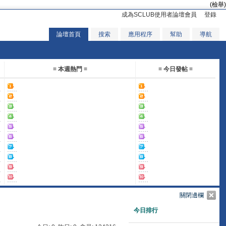
(檢舉)
成為SCLUB使用者論壇會員
登錄
論壇首頁
搜索
應用程序
幫助
導航
≡ 本週熱門 ≡
≡ 今日發帖 ≡
關閉邊欄
今日排行