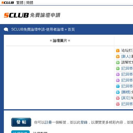
繁體
|
簡體
SCLUB免費論壇申請-使用者論壇
» 首頁
≡ 論壇圖片 ≡
论坛打开
[新人]
請幫忙恢
[已回答
[已回答
[已回答
[已回答
[圖標]
[其它]
[已回答
發帖
你可以
註冊
一個帳號，並以此
登錄
，以瀏覽更多精彩內容，並