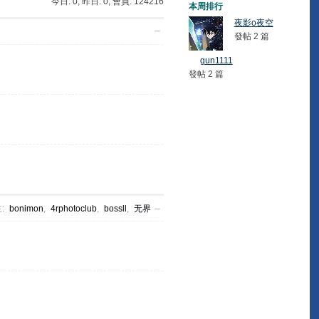
今日:
0
, 昨日:
0
, 會員:
124216
本周排行
夜影o夜空
發帖 2 篇
gun1111
發帖 2 篇
:
bonimon
,
4rphotoclub
,
bossll
,
无界