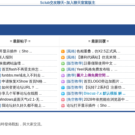
Sclub交友聊天~加入聊天室當版主
≡ 最新帖子 ≡
≡ 最新回覆 ≡
显示插件（ Sho ...
[風格]
色相重叠，仿X2.5正式风 ...
新人报到
[風格]
【勝利代碼站】仿克米簡 ...
復網站論壇 ...
[版型教學]
註冊僅限使用中文 ...
]
首页flash不再受支持怎 ...
[風格]
Yeei!风格免费发布啦， ...
]
funbbs.me域名入不到去 ...
[教學]
圖片上傳免費空間 ...
]
申请恢复XShow 首頁N格 ...
[版型教學]
首页LOGO旁边加图片 ...
]
如何变更论坛URL？ ...
[版型教學]
【玩转7.2系列】注册功 ...
分享几个军事论坛在线图 ...
[版型教學]
Discuz-7.x 默认模板 解 ...
Windows桌面天气v2.1-无 ...
[免空教學]
2028年依然能在浏览器中 ...
]
我论坛好久好久都不能上 ...
论坛打开显示插件（ Sho ...
隨時發佈觀點，與大家交流。