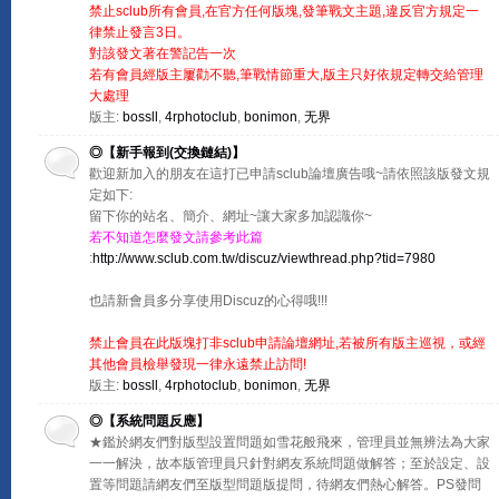
禁止sclub所有會員,在官方任何版塊,發筆戰文主題,違反官方規定一
律禁止發言3日。
對該發文著在警記告一次
若有會員經版主屢勸不聽,筆戰情節重大,版主只好依規定轉交給管理
大處理
版主:
bossll
,
4rphotoclub
,
bonimon
,
无界
◎【新手報到(交換鏈結)】
歡迎新加入的朋友在這打已申請sclub論壇廣告哦~請依照該版發文規
定如下:
留下你的站名、簡介、網址~讓大家多加認識你~
若不知道怎麼發文請參考此篇
:
http://www.sclub.com.tw/discuz/viewthread.php?tid=7980
也請新會員多分享使用Discuz的心得哦!!!
禁止會員在此版塊打非sclub申請論壇網址,若被所有版主巡視，或經
其他會員檢舉發現一律永遠禁止訪問!
版主:
bossll
,
4rphotoclub
,
bonimon
,
无界
◎【系統問題反應】
★鑑於網友們對版型設置問題如雪花般飛來，管理員並無辨法為大家
一一解決，故本版管理員只針對網友系統問題做解答；至於設定、設
置等問題請網友們至版型問題版提問，待網友們熱心解答。PS發問