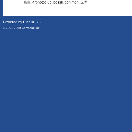
版主:
4rphotoclub
,
bossll
,
bonimon
,
无界
Powered by
Discuz!
7.2
© 2001-2009
Comsenz Inc.