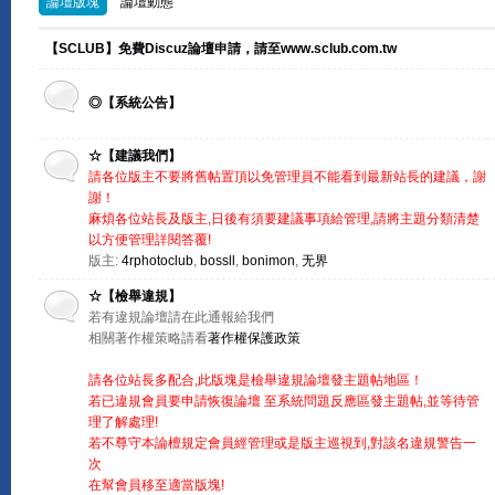
論壇版塊
論壇動態
【SCLUB】免費Discuz論壇申請，請至www.sclub.com.tw
◎【系統公告】
☆【建議我們】
請各位版主不要將舊帖置頂以免管理員不能看到最新站長的建議，謝
謝！
麻煩各位站長及版主,日後有須要建議事項給管理,請將主題分類清楚
以方便管理詳閱答覆!
版主:
4rphotoclub
,
bossll
,
bonimon
,
无界
☆【檢舉違規】
若有違規論壇請在此通報給我們
相關著作權策略請看
著作權保護政策
請各位站長多配合,此版塊是檢舉違規論壇發主題帖地區！
若已違規會員要申請恢復論壇 至系統問題反應區發主題帖,並等待管
理了解處理!
若不尊守本論檀規定會員經管理或是版主巡視到,對該名違規警告一
次
在幫會員移至適當版塊!