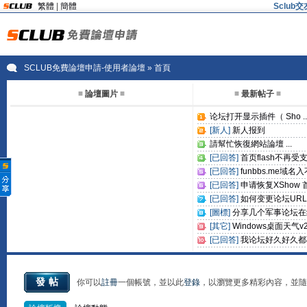
繁體
|
簡體
Sclu
SCLUB免費論壇申請-使用者論壇
» 首頁
≡ 論壇圖片 ≡
≡ 最新帖子 ≡
论坛打开显示插件（ Sho ..
[新人]
新人报到
請幫忙恢復網站論壇 ...
[已回答]
首页flash不再受
怎 ...
[已回答]
funbbs.me域名入
到去 ...
[已回答]
申请恢复XShow 
N格 ...
[已回答]
如何变更论坛UR
...
[圖標]
分享几个军事论坛在
图 ...
[其它]
Windows桌面天气v2
无 ...
[已回答]
我论坛好久好久都
能上 ...
發帖
你可以
註冊
一個帳號，並以此
登錄
，以瀏覽更多精彩內容，並隨