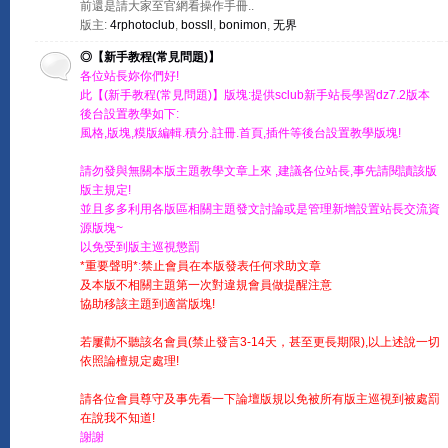
前還是請大家至官網看操作手冊..
版主:
4rphotoclub
,
bossll
,
bonimon
,
无界
◎【新手教程(常見問題)】
各位站長妳你們好!
此【(新手教程(常見問題)】版塊:提供sclub新手站長學習dz7.2版本
後台設置教學如下:
風格,版塊,糢版編輯.積分.註冊.首頁,插件等後台設置教學版塊!
請勿發與無關本版主題教學文章上來 ,建議各位站長,事先請閱讀該版
版主規定!
並且多多利用各版區相關主題發文討論或是管理新增設置站長交流資
源版塊~
以免受到版主巡視懲罰
*重要聲明*
:
禁止會員在本版發表任何求助文章
及本版不相關主題第一次對違規會員做提醒注意
協助移該主題到適當版塊!
若屢勸不聽該名會員(禁止發言3-14天，甚至更長期限),以上述說一切
依照論檀規定處理!
請各位會員尊守及事先看一下論壇版規以免被所有版主巡視到被處罰
在說我不知道!
謝謝