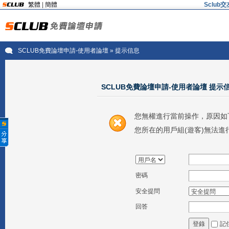
繁體
|
簡體
Sclu
SCLUB免費論壇申請-使用者論壇
» 提示信息
SCLUB免費論壇申請-使用者論壇 提示
您無權進行當前操作，原因如
您所在的用戶組(遊客)無法進
密碼
安全提問
回答
記
登錄