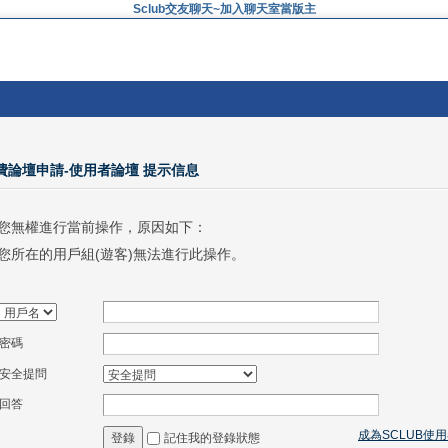
Sclub交友聊天~加入聊天室當版主
免費論壇申請-使用者論壇 提示信息
您無權進行當前操作，原因如下：
您所在的用戶組(遊客)無法進行此操作。
密碼
安全提問
回答
成為SCLUB使
記住我的登錄狀態
登錄