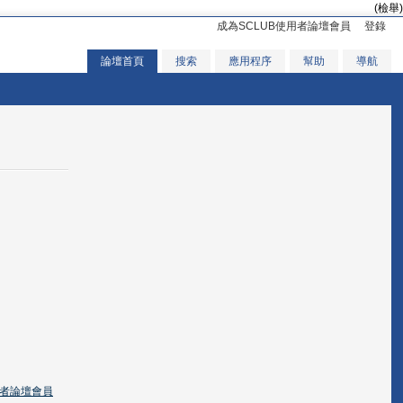
(檢舉)
成為SCLUB使用者論壇會員
登錄
論壇首頁
搜索
應用程序
幫助
導航
用者論壇會員