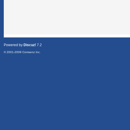
Powered by
Discuz!
7.2
© 2001-2009
Comsenz Inc.