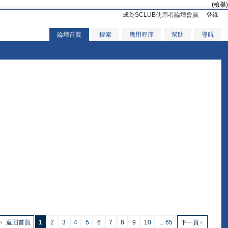
(檢舉)
成為SCLUB使用者論壇會員
登錄
論壇首頁
搜索
應用程序
幫助
導航
返回首頁
1
2
3
4
5
6
7
8
9
10
... 65
下一頁