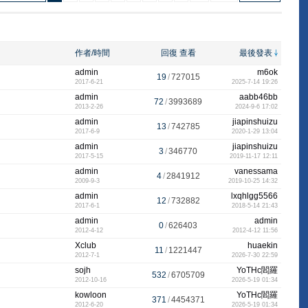
作者/時間
回復
查看
最後發表
admin
m6ok
19
/
727015
2017-6-21
2025-7-14 19:26
admin
aabb46bb
72
/
3993689
2013-2-26
2024-9-6 17:02
admin
jiapinshuizu
13
/
742785
2017-6-9
2020-1-29 13:04
admin
jiapinshuizu
3
/
346770
2017-5-15
2019-11-17 12:11
admin
vanessama
4
/
2841912
2009-9-3
2019-10-25 14:32
admin
lxqhlgg5566
12
/
732882
2017-6-1
2018-5-14 21:43
admin
admin
0
/
626403
2012-4-12
2012-4-12 11:56
Xclub
huaekin
11
/
1221447
2012-7-1
2026-7-30 22:59
sojh
YoTHc閻羅
532
/
6705709
2012-10-16
2026-5-19 01:34
kowloon
YoTHc閻羅
371
/
4454371
2012-6-20
2026-5-19 01:34