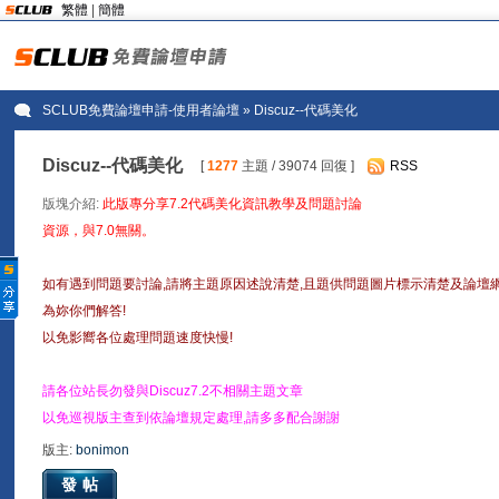
繁體
|
簡體
SCLUB免費論壇申請-使用者論壇
» Discuz--代碼美化
Discuz--代碼美化
[
1277
主題 / 39074 回復 ]
RSS
版塊介紹:
此版專分享7.2代碼美化資訊教學及問題討論
資源，與7.0無關。
如有遇到問題要討論,請將主題原因述說清楚,且題供問題圖片標示清楚及論壇
為妳你們解答!
以免影嚮各位處理問題速度快慢!
請各位站長勿發與Discuz7.2不相關主題文章
以免巡視版主查到依論壇規定處理,請多多配合謝謝
版主:
bonimon
發帖