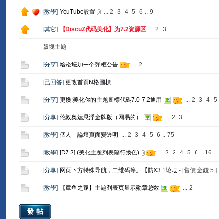
[
教學
]
YouTube設置
...
2
3
4
5
6
..
9
[
其它
]
【DiscuZ代码美化】为7.2资源区
...
2
3
版塊主題
[
分享
]
给论坛加一个弹框公告
...
2
[
已回答
]
更改首頁N格圖標
[
分享
]
更換:美化你的主題圖標代碼7.0-7.2通用
...
2
3
4
5
[
分享
]
伦敦奥运悬浮金牌版（网易的）
...
2
3
[
教學
]
個人---論壇頁面變透明
...
2
3
4
5
6
..
75
[
教學
]
[D7.2] (美化主題列表隔行換色)
...
2
3
4
5
6
..
16
[
分享
]
网页下方特殊导航，二维码等。【防X3.1论坛
- [售價 金錢
5
]
[
教學
]
【章鱼之家】主题列表页显示勋章总数
...
2
發帖