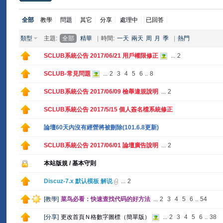
全部
教學
問題
其它
分享
處理中
已回答
類型
主題:
全部
精華
|
時間:
一天
兩天
周
月
季
|
熱門
SCLUB系統公告 2017/06/21 用戶權限修正
...
2
SCLUB-常見問題
...
2
3
4
5
6
..
8
SCLUB系統公告 2017/06/09 檢舉違規說明
...
2
SCLUB系統公告 2017/5/15 個人簽名檔系統修正
論壇60天內沒有經營將被刪除(101.6.8更新)
SCLUB系統公告 2017/06/01 論壇廣告說明
...
2
本站版規 / 基本守則
Discuz-7.x 默认模板 解说
...
2
[
教學
]
菜鸟必看：快速查找代码的好方法
...
2
3
4
5
6
..
54
[
分享
]
更改首頁Ｎ格數字圖標（簡單版）
...
2
3
4
5
6
..
38