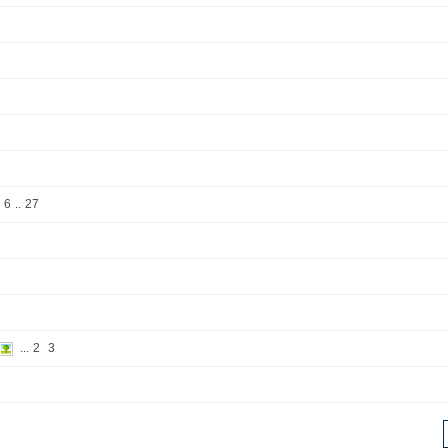
6
..
27
...
2
3