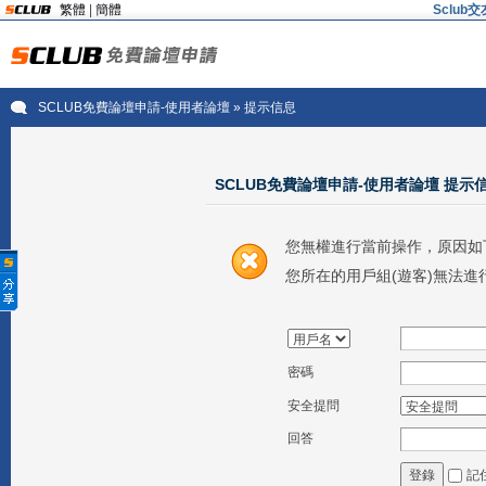
繁體
|
簡體
Sclu
SCLUB免費論壇申請-使用者論壇
» 提示信息
SCLUB免費論壇申請-使用者論壇 提示
您無權進行當前操作，原因如
您所在的用戶組(遊客)無法進
密碼
安全提問
回答
記
登錄