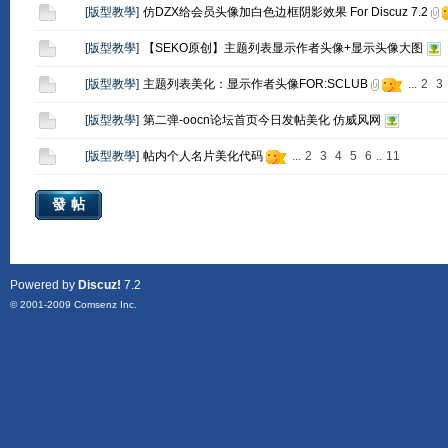
[
版型教學
]
仿DZX给会员头像加白色边框阴影效果 For Discuz 7.2
[
版型教學
]
【SEKO原创】主题列表显示作者头像+显示头像大图
[
版型教學
]
主题列表美化：显示作者头像FOR:SCLUB
...
2
3
[
版型教學
]
第二弹-oocn论坛首页今日发帖美化 仿威风网
[
版型教學
]
帖内个人名片美化代码
...
2
3
4
5
6
..
11
發帖
Powered by
Discuz!
7.2
© 2001-2009
Comsenz Inc.