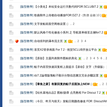
[
版型教學
]
【小美化】本站安全运行天数代码FOR:SCLUB/7.2
[
版型教學
]
歌曲附件上传都自动播放FOR:DZ7.2
- [售價 金錢
10
]
[
版型教學
]
文字发帖前面空两格设置
...
2
[
版型教學
]
默认风格个性化修改小系列 之 导航菜单移至左侧for7.2
[
版型教學
]
自动排列的瀑布流主页
...
2
3
4
[
版型教學
]
首页X2登录画面 For 7.2 - 祝贺SCLUB开放云平台
[
版型教學
]
【原创】主题列表附件图标的美化
...
2
3
4
5
6
..
[
版型教學
]
帖子内容页快速回复框上面提示【滚动】文字（升级版）
[
版型教學
]
dz7.2論壇版塊帖子顯示分類信息圖文完全步驟設置
[
版型教學
]
【章鱼之家】有新回复的帖子后面加上NEW
...
2
[
版型教學
]
【站长基地出品】图标/勋章 点亮教程 For Discuz 7.2
[
版型教學
]
（今日、昨天与前天）发帖日期颜色修改 FOR :Discuz!All