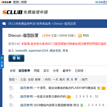
繁體
|
簡體
Sclu
SCLUB免費論壇申請-使用者論壇
» Discuz--版型設置
Discuz--版型設置
[
2204
主題 / 33646 回復 ]
RSS
版塊介紹:
本版塊:提供各位會員dz7.2版型模版代碼修改資訊教學與問題討論區
版主:
lumea98
,
superman1024
,
繽紛色彩
,
章鱼
發帖
全部
版型教學
問題
其它
分享
處理中
已回答
類型
主題:
全部
精華
|
時間:
一天
兩天
周
月
季
|
熱門
[
版型教學
]
一个漂亮、能自动播放的帖内FLASH MP3播放器
[
版型教學
]
一款提示游客注册的代码
...
2
3
4
5
6
..
51
[
版型教學
]
仿19楼贴内游客注册提醒/精致 简洁
...
2
3
4
5
6
..