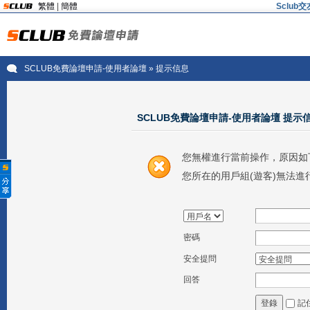
繁體
|
簡體
Sclu
SCLUB免費論壇申請-使用者論壇
» 提示信息
SCLUB免費論壇申請-使用者論壇 提示
您無權進行當前操作，原因如
您所在的用戶組(遊客)無法進
密碼
安全提問
回答
記
登錄