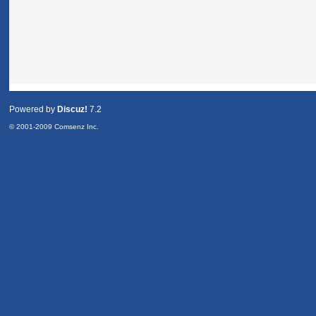
Powered by
Discuz!
7.2
© 2001-2009
Comsenz Inc.