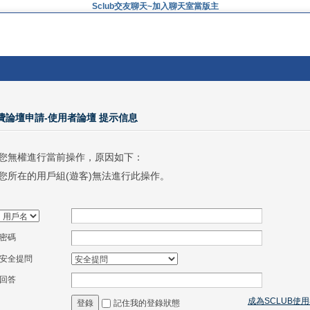
Sclub交友聊天~加入聊天室當版主
免費論壇申請-使用者論壇 提示信息
您無權進行當前操作，原因如下：
您所在的用戶組(遊客)無法進行此操作。
密碼
安全提問
回答
成為SCLUB使
記住我的登錄狀態
登錄