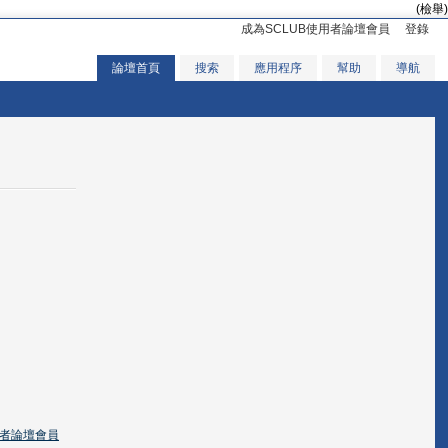
(檢舉)
成為SCLUB使用者論壇會員
登錄
論壇首頁
搜索
應用程序
幫助
導航
用者論壇會員