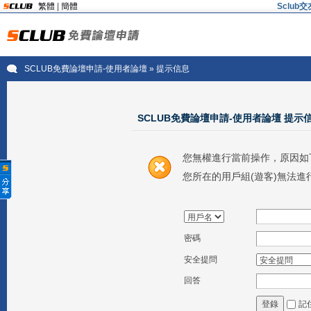
繁體
|
簡體
Sclu
SCLUB免費論壇申請-使用者論壇
» 提示信息
SCLUB免費論壇申請-使用者論壇 提示
您無權進行當前操作，原因如
您所在的用戶組(遊客)無法進
密碼
安全提問
回答
記
登錄