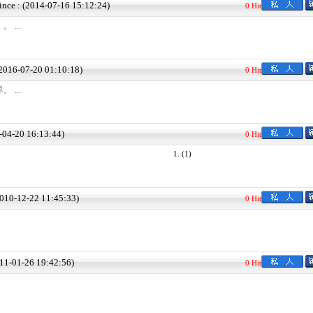
ince : (2014-07-16 15:12:24)
0 Hit
...
(2016-07-20 01:10:18)
0 Hit
...
7-04-20 16:13:44)
0 Hit
1.
(1)
2010-12-22 11:45:33)
0 Hit
011-01-26 19:42:56)
0 Hit