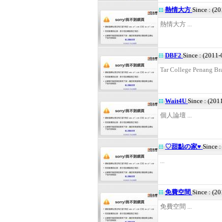
熱情大方
Since : (2
熱情大方 ...
DBF2
Since : (2011
Tar College Penang Bra
Wait4U
Since : (201
個人論壇 ...
♡甜點の家♥
Since 
...
免費空間
Since : (2
免費空間 ...