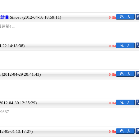
建造計畫
Since : (2012-04-16 18:59:11)
0 Hit
! ...
4-22 14:18:38)
0 Hit
 : (2012-04-29 20:41:43)
0 Hit
(2012-04-30 12:35:29)
0 Hit
7 ...
012-05-01 13:17:27)
0 Hit