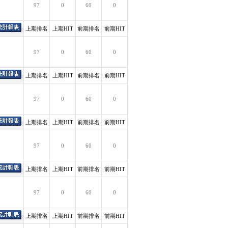
97
0
60
0
上期排名
上期HIT
前期排名
前期HIT
97
0
60
0
上期排名
上期HIT
前期排名
前期HIT
97
0
60
0
上期排名
上期HIT
前期排名
前期HIT
97
0
60
0
上期排名
上期HIT
前期排名
前期HIT
97
0
60
0
上期排名
上期HIT
前期排名
前期HIT