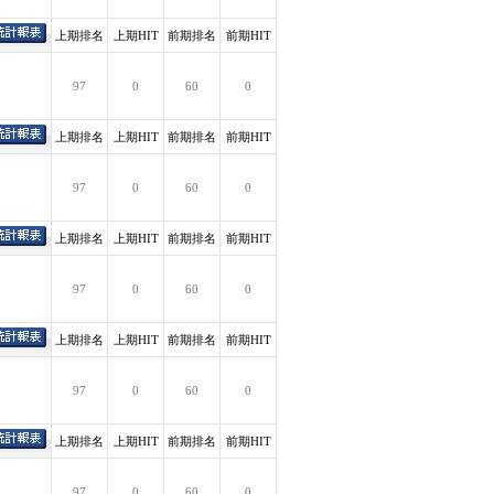
上期排名
上期HIT
前期排名
前期HIT
97
0
60
0
上期排名
上期HIT
前期排名
前期HIT
97
0
60
0
上期排名
上期HIT
前期排名
前期HIT
97
0
60
0
上期排名
上期HIT
前期排名
前期HIT
97
0
60
0
上期排名
上期HIT
前期排名
前期HIT
97
0
60
0