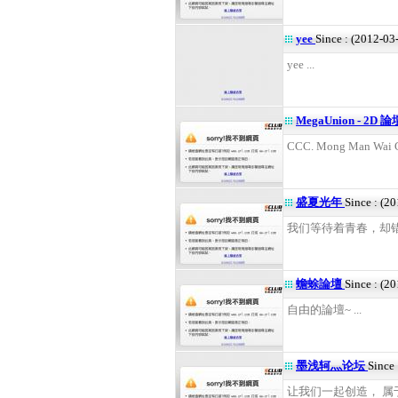
yee
Since : (2012-03
yee ...
MegaUnion - 2D 
CCC. Mong Man Wai Co
盛夏光年
Since : (2
我们等待着青春，却错过
蟾蜍論壇
Since : (2
自由的論壇~ ...
墨浅轲灬论坛
Since
让我们一起创造， 属于