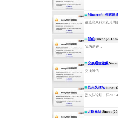
Minecraft - 嶺東
建造嶺東科大及其周邊建築
我的
Since : (2012-0
我的爱好 ...
交換通信遊戲
Since
交換通信 ...
烈火队论坛
Since : 
烈火队论坛，群20994966
北欧童话
Since : (2