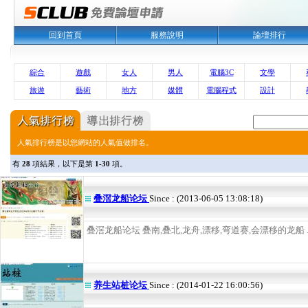
回到首頁
服務說明
論壇排行
綜合
遊戲
女人
男人
電腦3C
文學
旅遊
藝術
地方
媒體
電腦程式
設計
人氣排行榜是以您網站的人氣值做排名。
有
28
項結果，以下是第
1-30
項。
叠滘龙船论坛
Since : (2013-06-05 13:08:18)
叠滘龙船论坛 叠南,叠北,龙舟,漂移,弯道赛,会漂移的龙船 ..
养生站桩论坛
Since : (2014-01-22 16:00:56)