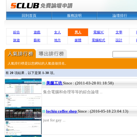
回到首頁
服務說明
論壇排行
綜合
遊戲
女人
男人
電腦3C
文學
旅遊
藝術
地方
媒體
電腦程式
設計
人氣排行榜是以您網站的人氣值做排名。
有
20
項結果，以下是第
1-30
項。
美腿工坊
Since : (2011-03-28 01:18:58)
集合電腦和命理等等的綜合論壇 ...
lochiu coffee shop
Since : (2016-05-18 23:04:13)
just for gay ...