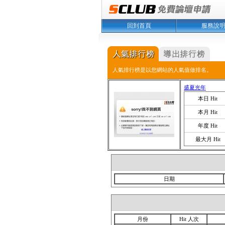
回到首頁
服務說
人氣排行榜是以您網站的人氣值做排名。
盛夏光年
本日 Hit
本月 Hit
年度 Hit
最大月 Hit
日期
月份
Hit 人次