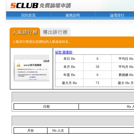
回到首頁
服務說明
論壇排行
人氣排行榜是以您網站的人氣值做排名。
袐密‧圖書館
本日 Hit
0
平均日 Hit
本月 Hit
59
平均月 Hit
年度 Hit
0
累積總 Hit
最大月 Hit
73
最大 Hit 月
日期
Hit
月份
Hit 人次