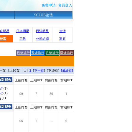
免費申請
|
會員登入
SCLUB論壇
台明星
日本明星
西洋明星
生活
校園
宗教
公司組織
家庭
日總排行
週總排行
月總排行
季總排行
[1]
一頁] [上10頁]
2
[下一頁]
[下10頁]
[最終頁]
上期排名
上期HIT
前期排名
前期HIT
p?
(1)
p?
(1)
90
7
56
4
h
(1)
上期排名
上期HIT
前期排名
前期HIT
96
1
---
0