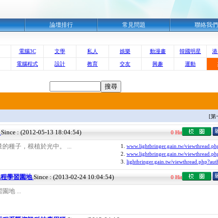
明
論壇排行
常見問題
聯絡我們
電腦3C
文學
私人
娛樂
動漫畫
韓國明星
港
電腦程式
設計
教育
交友
興趣
運動
[第
h
Since : (2012-05-13 18:04:54)
0 Hit
種子，根植於光中。 ...
1.
www.lightbringer.gain.tw/viewthread.ph
2.
www.lightbringer.gain.tw/viewthread.ph
3.
lightbringer.gain.tw/viewthread.php?aut
課程學習園地
Since : (2013-02-24 10:04:54)
0 Hit
地 ...