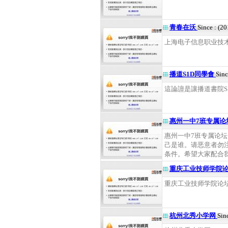
青春在沃
Since : (2
上海电子信息职业技术学
播道S1D同學會
Sinc
這論譠是讓播道書院S1
惠州一中7班专属论
惠州一中7班专属论
己是谁。请恶意者勿
条件。希望大家配合我们
重庆工业技师学院
重庆工业技师学院论坛 .
杭州北秀小学网
Sin