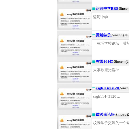
运河中学BBS
Since 
运河中学 ...
黄埔学子
Since : (2
｜黄埔学校论坛｜黄埔
柑園101仁
Since : (
大家歡迎光臨^^ ...
csgh114<3120
Since
csgh114<3120 ...
跋涉者论坛
Since : 
校园学子交流的一个论坛