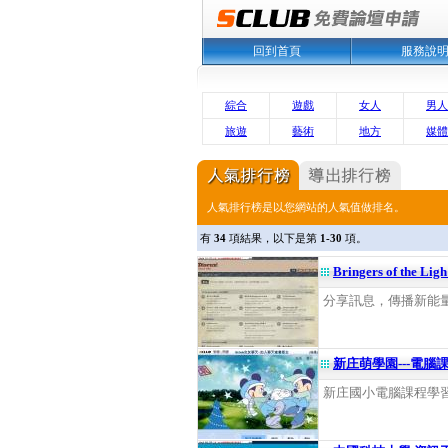
回到首頁
服務說
綜合
遊戲
女人
男人
旅遊
藝術
地方
媒體
人氣排行榜是以您網站的人氣值做排名。
有
34
項結果，以下是第
1-30
項。
Bringers of the Lig
分享訊息，傳播新能量的
新庄萌學園---電腦
新庄國小電腦課程學習園