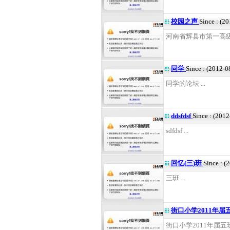
校园之声
Since : (2
河南省辉县市第一高级中
同学
Since : (2012-0
同学的论坛 ...
ddsfdsf
Since : (201
sdfdsf ...
回忆(三)班
Since : (
三班 ...
街口小学2011年
街口小学2011年届五班