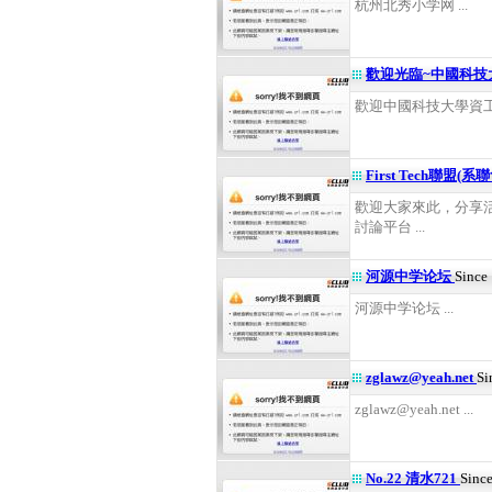
杭州北秀小学网 ...
歡迎光臨~中國科
歡迎中國科技大學資工系
First Tech聯盟(系
歡迎大家來此，分享
討論平台 ...
河源中学论坛
Since
河源中学论坛 ...
zglawz@yeah.net
Si
zglawz@yeah.net ...
No.22 清水721
Since