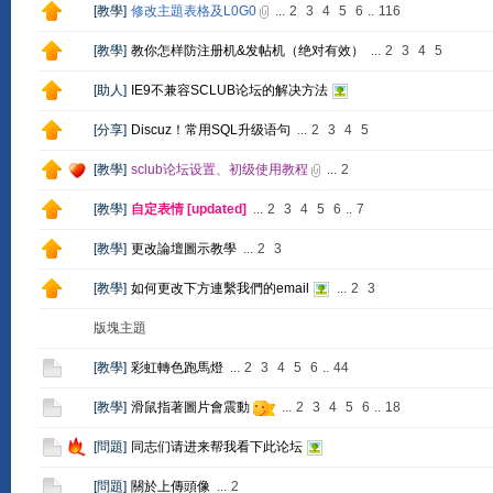
[
教學
]
修改主題表格及L0G0
...
2
3
4
5
6
..
116
[
教學
]
教你怎样防注册机&发帖机（绝对有效）
...
2
3
4
5
[
助人
]
IE9不兼容SCLUB论坛的解决方法
[
分享
]
Discuz！常用SQL升级语句
...
2
3
4
5
[
教學
]
sclub论坛设置、初级使用教程
...
2
[
教學
]
自定表情 [updated]
...
2
3
4
5
6
..
7
[
教學
]
更改論壇圖示教學
...
2
3
[
教學
]
如何更改下方連繫我們的email
...
2
3
版塊主題
[
教學
]
彩虹轉色跑馬燈
...
2
3
4
5
6
..
44
[
教學
]
滑鼠指著圖片會震動
...
2
3
4
5
6
..
18
[
問題
]
同志们请进来帮我看下此论坛
[
問題
]
關於上傳頭像
...
2