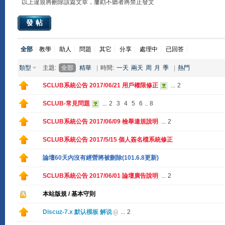
以上違規將刪除該篇文章，屢勸不聽者將禁止發文
發帖
全部
教學
助人
問題
其它
分享
處理中
已回答
類型
主題:
全部
精華
|
時間:
一天
兩天
周
月
季
|
熱門
SCLUB系統公告 2017/06/21 用戶權限修正
...
2
SCLUB-常見問題
...
2
3
4
5
6
..
8
SCLUB系統公告 2017/06/09 檢舉違規說明
...
2
SCLUB系統公告 2017/5/15 個人簽名檔系統修正
論壇60天內沒有經營將被刪除(101.6.8更新)
SCLUB系統公告 2017/06/01 論壇廣告說明
...
2
本站版規 / 基本守則
Discuz-7.x 默认模板 解说
...
2