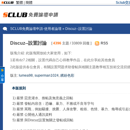
繁體
|
簡體
Sclu
SCLUB免費論壇申請-使用者論壇
» Discuz--設置討論
Discuz--設置討論
[
4396
主題 / 33809 回復 ]
RSS
版塊介紹: 此版塊開放給大家使用，如下:
1若有dz7.2相關，設置代碼自己心得教學作品，在此分享給其他會員
2此版提供各位會員，有關設置問題求助發帖與相關主題教學相互技術交流切
版主:
lumea98
,
superman1024
,
繽紛色彩
本版規則
1) 嚴禁 惡意灌水、推帖及無意義之回帖
2) 嚴禁 發帖內容含：恐嚇、暴力、不雅或不良等字句
3) 嚴禁 罵戰，例如騷擾、挑釁、人身攻擊、粗俗、色情、暴力、侮辱或引
4) 嚴禁 公開他人通訊資料
5) 嚴禁 與Discuz設置無關之發帖或回帖