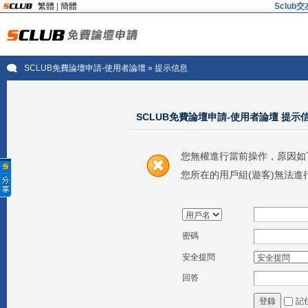
繁體
|
簡體
Sclu
SCLUB免費論壇申請-使用者論壇
» 提示信息
SCLUB免費論壇申請-使用者論壇 提示
您無權進行當前操作，原因如
您所在的用戶組(遊客)無法進
密碼
安全提問
回答
記
登錄