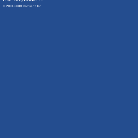
Powered by
Discuz!
7.2
© 2001-2009
Comsenz Inc.