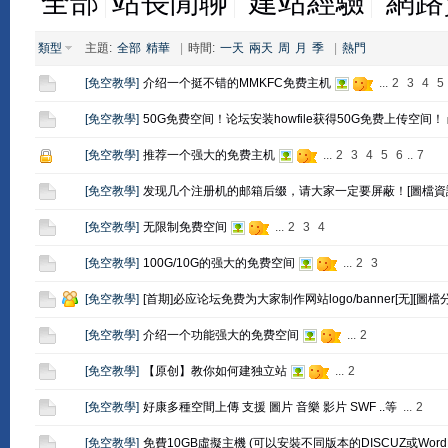
全部
站長閒聊
建站經驗
網路
類型
主題:
全部
精華
|
時間:
一天
兩天
周
月
季
|
熱門
[
免空教學
]
介绍一个挺不错的MMKFC免费主机
...
2
3
4
5
[
免空教學
]
50G免费空间！论坛安装howfile获得50G免费上传空间！
[
免空教學
]
推荐一个强大的免费主机
...
2
3
4
5
6
..
7
[
免空教學
]
发现几个注册机的邮箱后缀，请大家一定要屏蔽！[圖檔資
[
免空教學
]
无限制免费空间
...
2
3
4
[
免空教學
]
100G/10G的强大的免费空间
...
2
3
[
免空教學
]
[首期]必应论坛免费为大家制作网站logo/banner[无][圖檔
[
免空教學
]
介绍一个功能强大的免费空间
...
2
[
免空教學
]
【原创】教你如何建独立站
...
2
[
免空教學
]
好康多種空間上傳 支援 圖片 音樂 影片 SWF ..等
...
2
[
免空教學
]
免費10GB虛擬主機 (可以安裝不同版本的DISCUZ或WordPr