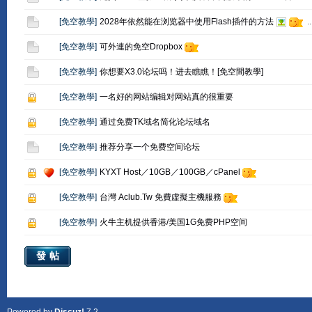
[
免空教學
]
2028年依然能在浏览器中使用Flash插件的方法
..
[
免空教學
]
可外連的免空Dropbox
[
免空教學
]
你想要X3.0论坛吗！进去瞧瞧！[免空間教學]
[
免空教學
]
一名好的网站编辑对网站真的很重要
[
免空教學
]
通过免费TK域名简化论坛域名
[
免空教學
]
推荐分享一个免费空间论坛
[
免空教學
]
KYXT Host／10GB／100GB／cPanel
[
免空教學
]
台灣 Aclub.Tw 免費虛擬主機服務
[
免空教學
]
火牛主机提供香港/美国1G免费PHP空间
發帖