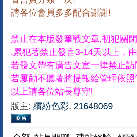
請各位會員多多配合謝謝!
禁止在本版發筆戰文章,初犯關
,累犯著禁止發言3-14天以上
若發文帶有廣告文宣一律禁止訪
若屢勸不聽著將提報給管理依照
以上請各位站長尊守!
版主:
繽紛色彩
,
21648069
發帖