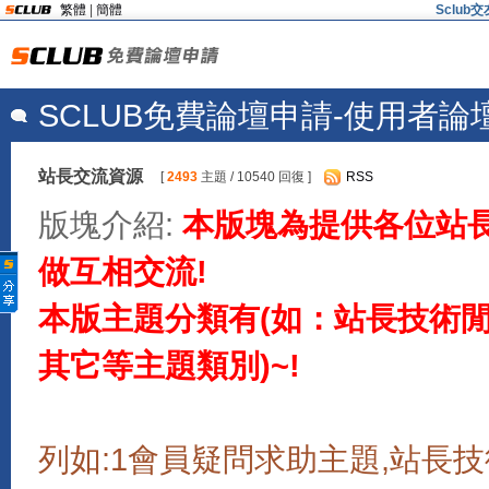
繁體
|
簡體
Sclu
SCLUB免費論壇申請-使用者論
站長交流資源
[
2493
主題 / 10540 回復 ]
RSS
版塊介紹:
本版塊為提供各位站
做互相交流!
本版主題分類有(如：站長技術閒聊
其它等主題類別)~!
列如:1會員疑問求助主題,站長