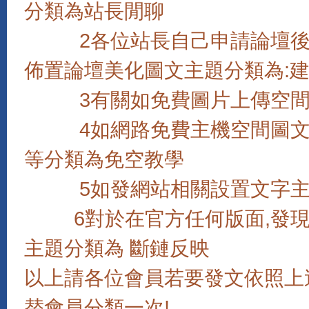
分類為站長閒聊
2各位站長自己申請論壇後如
佈置論壇美化圖文主題分類為:
3有關如免費圖片上傳空間,
4如網路免費主機空間圖文教學,
等分類為免空教學
5如發網站相關設置文字主題
6對於在官方任何版面,發現
主題分類為 斷鏈反映
以上請各位會員若要發文依照上
替會員分類一次!