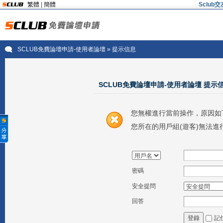
繁體
|
簡體
Sclu
SCLUB免費論壇申請-使用者論壇
» 提示信息
SCLUB免費論壇申請-使用者論壇 提示
您無權進行當前操作，原因如
您所在的用戶組(遊客)無法進
密碼
安全提問
回答
記
登錄