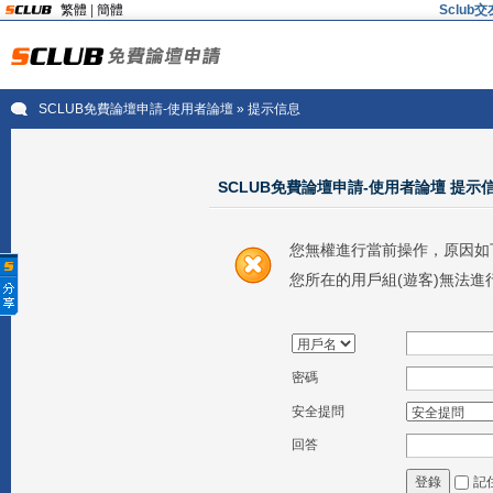
繁體
|
簡體
Sclu
SCLUB免費論壇申請-使用者論壇
» 提示信息
SCLUB免費論壇申請-使用者論壇 提示
您無權進行當前操作，原因如
您所在的用戶組(遊客)無法進
密碼
安全提問
回答
記
登錄