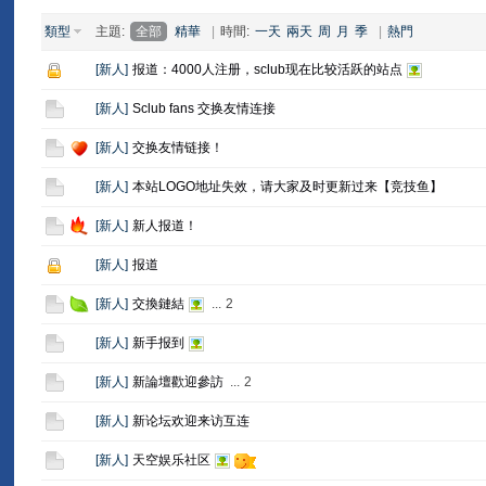
類型
主題:
全部
精華
|
時間:
一天
兩天
周
月
季
|
熱門
[
新人
]
报道：4000人注册，sclub现在比较活跃的站点
[
新人
]
Sclub fans 交换友情连接
[
新人
]
交换友情链接！
[
新人
]
本站LOGO地址失效，请大家及时更新过来【竞技鱼】
[
新人
]
新人报道！
[
新人
]
报道
[
新人
]
交換鏈結
...
2
[
新人
]
新手报到
[
新人
]
新論壇歡迎參訪
...
2
[
新人
]
新论坛欢迎来访互连
[
新人
]
天空娱乐社区