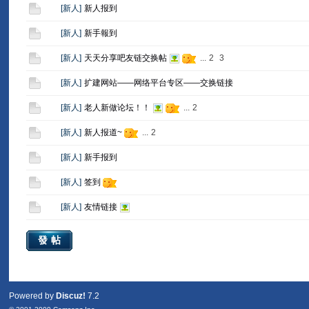
[
新人
]
新人报到
[
新人
]
新手報到
[
新人
]
天天分享吧友链交换帖
...
2
3
[
新人
]
扩建网站——网络平台专区——交换链接
[
新人
]
老人新做论坛！！
...
2
[
新人
]
新人报道~
...
2
[
新人
]
新手报到
[
新人
]
签到
[
新人
]
友情链接
發帖
Powered by
Discuz!
7.2