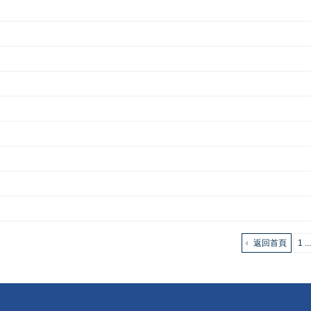
返回首頁
1 ...