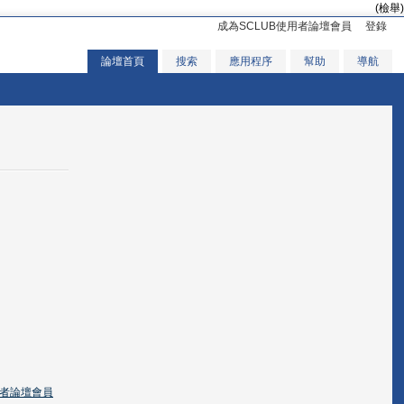
(檢舉)
成為SCLUB使用者論壇會員
登錄
論壇首頁
搜索
應用程序
幫助
導航
用者論壇會員