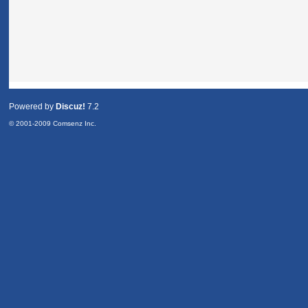
Powered by
Discuz!
7.2
© 2001-2009
Comsenz Inc.