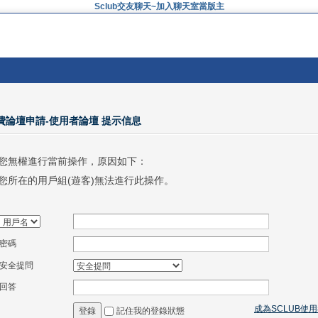
Sclub交友聊天~加入聊天室當版主
免費論壇申請-使用者論壇 提示信息
您無權進行當前操作，原因如下：
您所在的用戶組(遊客)無法進行此操作。
密碼
安全提問
回答
成為SCLUB使
記住我的登錄狀態
登錄