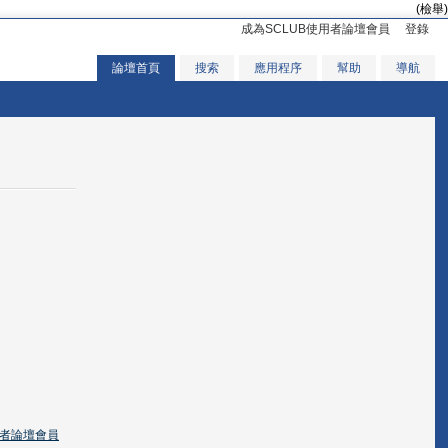
(檢舉)
成為SCLUB使用者論壇會員
登錄
論壇首頁
搜索
應用程序
幫助
導航
用者論壇會員