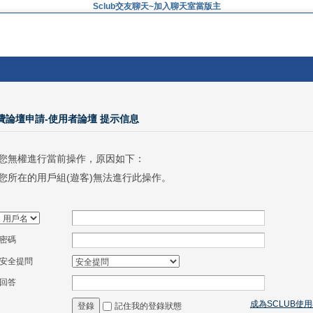
Sclub交友聊天~加入聊天室當版主
免費論壇申請-使用者論壇 提示信息
您無權進行當前操作，原因如下：
您所在的用戶組(遊客)無法進行此操作。
密碼
安全提問
回答
成為SCLUB使
記住我的登錄狀態
登錄