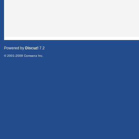
Powered by
Discuz!
7.2
© 2001-2009
Comsenz Inc.