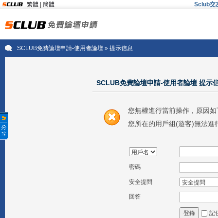
繁體
|
簡體
Sclu
SCLUB免費論壇申請-使用者論壇
» 提示信息
SCLUB免費論壇申請-使用者論壇 提示
您無權進行當前操作，原因如
您所在的用戶組(遊客)無法進
密碼
安全提問
回答
記
登錄