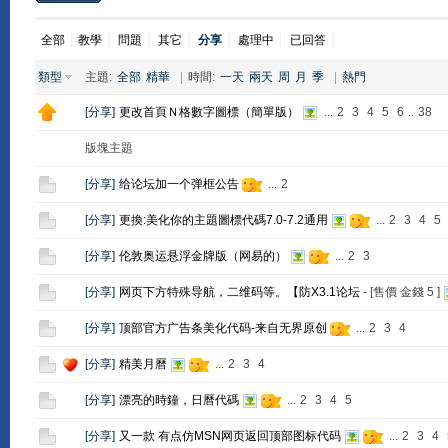
全部
教學
問題
其它
分享
處理中
已回答
類型
主題:
全部
精華
|
時間:
一天
兩天
周
月
季
|
熱門
[
分享
]
更改首頁Ｎ格數字圖標（簡單版）
...
2
3
4
5
6
..
38
版塊主題
[
分享
]
给论坛加一个弹框公告
...
2
[
分享
]
更換:美化你的主題圖標代碼7.0-7.2通用
...
2
3
4
5
[
分享
]
伦敦奥运悬浮金牌版（网易的）
...
2
3
[
分享
]
网页下方特殊导航，二维码等。【防X3.1论坛
- [售價 金錢
5
]
[
分享
]
顶部官方广告条美化代码-来自无界原创
...
2
3
4
[
分享
]
精美月曆
...
2
3
4
[
分享
]
漂亮的時鐘，日曆代碼
...
2
3
4
5
[
分享
]
又一款 有点仿MSN网页返回顶部图标代码
...
2
3
4