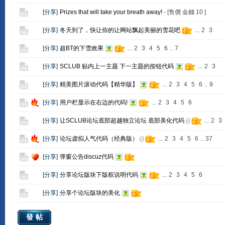
[
分享
]
Prizes that will take your breath away!
- [售價 金錢
10
]
[
分享
]
冬天到了，快让你的让网站飘起美丽的雪花吧
...
2
3
[
分享
]
超BT的下雪效果
...
2
3
4
5
6
..
7
[
分享
]
SCLUB 贴内上一主题 下一主题的按钮代码
...
2
3
[
分享
]
精美图片滚动代码【精华版】
...
2
3
4
5
6
..
9
[
分享
]
用户栏显示在右边的代码!
...
2
3
4
5
6
[
分享
]
让SCLUB论坛底部超越独立论坛 底部美化代码
...
2
3
[
分享
]
论坛虚拟人气代码（经典版）
...
2
3
4
5
6
..
37
[
分享
]
弹窗公告discuz代码
[
分享
]
分享论坛版块下版权说明代码
...
2
3
4
5
6
[
分享
]
分享个论坛版块的美化
發帖