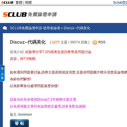
繁體
|
簡體
Sclu
SCLUB免費論壇申請-使用者論壇
» Discuz--代碼美化
Discuz--代碼美化
[
1277
主題 / 39074 回復 ]
RSS
版塊介紹:
此版專分享7.2代碼美化資訊教學及問題討論
資源，與7.0無關。
如有遇到問題要討論,請將主題原因述說清楚,且題供問題圖片標示清楚及論壇
為妳你們解答!
以免影嚮各位處理問題速度快慢!
請各位站長勿發與Discuz7.2不相關主題文章
以免巡視版主查到依論壇規定處理,請多多配合謝謝
版主:
bonimon
發帖