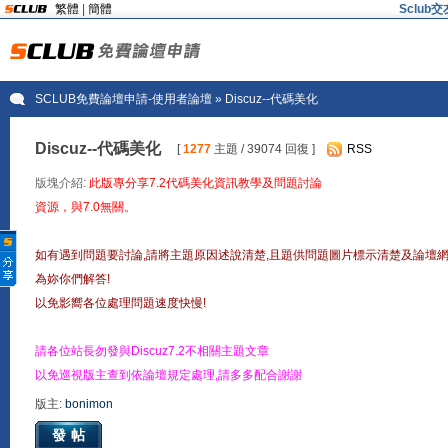
繁體
|
簡體
Sclu
SCLUB免費論壇申請-使用者論壇
» Discuz--代碼美化
Discuz--代碼美化
[
1277
主題 / 39074 回復 ]
RSS
版塊介紹:
此版專分享7.2代碼美化資訊教學及問題討論
資源，與7.0無關。
如有遇到問題要討論,請將主題原因述說清楚,且題供問題圖片標示清楚及論壇
為妳你們解答!
以免影嚮各位處理問題速度快慢!
請各位站長勿發與Discuz7.2不相關主題文章
以免巡視版主查到依論壇規定處理,請多多配合謝謝
版主:
bonimon
發帖