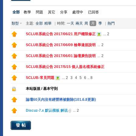
全部
教學
問題
其它
分享
處理中
已回答
類型
主題:
全部
精華
|
時間:
一天
兩天
周
月
季
|
熱門
SCLUB系統公告 2017/06/21 用戶權限修正
...
2
SCLUB系統公告 2017/06/09 檢舉違規說明
...
2
SCLUB系統公告 2017/06/01 論壇廣告說明
...
2
SCLUB系統公告 2017/5/15 個人簽名檔系統修正
SCLUB-常見問題
...
2
3
4
5
6
..
8
本站版規 / 基本守則
論壇60天內沒有經營將被刪除(101.6.8更新)
Discuz-7.x 默认模板 解说
...
2
發帖