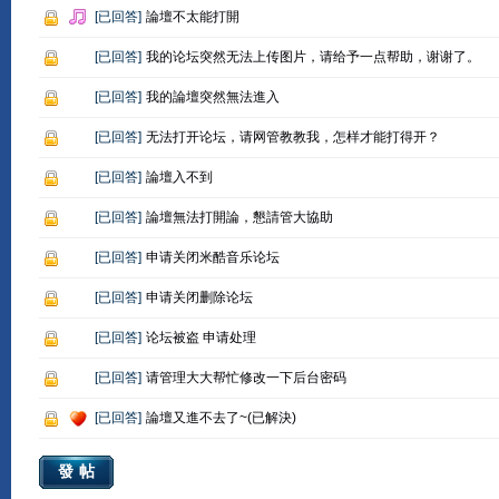
[
已回答
]
論壇不太能打開
[
已回答
]
我的论坛突然无法上传图片，请给予一点帮助，谢谢了。
[
已回答
]
我的論壇突然無法進入
[
已回答
]
无法打开论坛，请网管教教我，怎样才能打得开？
[
已回答
]
論壇入不到
[
已回答
]
論壇無法打開論，懇請管大協助
[
已回答
]
申请关闭米酷音乐论坛
[
已回答
]
申请关闭删除论坛
[
已回答
]
论坛被盗 申请处理
[
已回答
]
请管理大大帮忙修改一下后台密码
[
已回答
]
論壇又進不去了~(已解決)
發帖