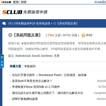
繁體
|
簡體
Sclu
SCLUB免費論壇申請-使用者論壇
» ◎【系統問題反應】
◎【系統問題反應】
[
7361
主題 / 30761 回復 ]
RSS
版塊介紹: ★鑑於網友們對版型設置問題如雪花般飛來，管理員並無辨法為大
問題版提問，待網友們熱心解答。PS發問前還是請大家至官網看操作手冊..
版主:
4rphotoclub
,
bossll
,
bonimon
,
无界
推薦主題
|
本版規則
论坛打开显示插件（ Shockwave Flash）已经崩溃，如何修
复？
首页flash不再受支持怎么解决？
zhand
申请恢复XShow 首頁N格 v1.2.70插件
YoT
我论坛好久好久都不能上传图片了，请问有什么解决方法
caogenl
請幫忙恢復網站論壇
benis