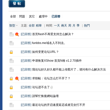
發帖
全部
問題
其它
處理中
已回答
類型
主題:
全部
精華
|
時間:
一天
兩天
周
月
季
|
熱門
[
已回答
]
首页flash不再受支持怎么解决？
[
已回答
]
funbbs.me域名入不到去。
[
已回答
]
如何变更论坛URL？
[
已回答
]
申请恢复XShow 首頁N格 v1.2.70插件
[
已回答
]
我论坛好久好久都不能上传图片了，请问有什么解决方法
[
已回答
]
求助帖：论坛怎么打不开了？
[
已回答
]
论坛进不去了
[
已回答
]
請幫忙恢復網站論壇
[
已回答
]
最近论坛的开启速度延迟或者完全打不开