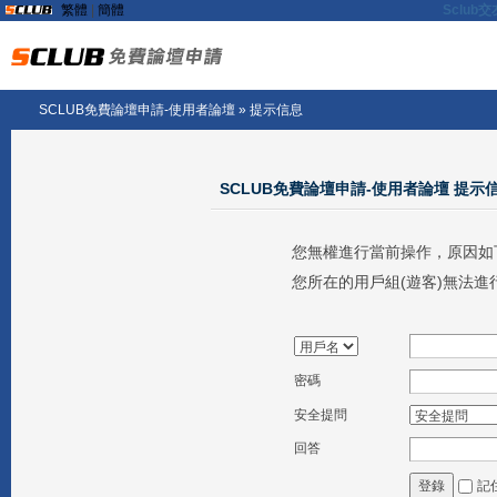
繁體
|
簡體
Sclu
SCLUB免費論壇申請-使用者論壇
» 提示信息
SCLUB免費論壇申請-使用者論壇 提示
您無權進行當前操作，原因如
您所在的用戶組(遊客)無法進
密碼
安全提問
回答
記
登錄