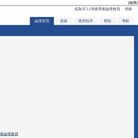
(檢舉)
成為SCLUB使用者論壇會員
登錄
論壇首頁
搜索
應用程序
幫助
導航
用者論壇會員