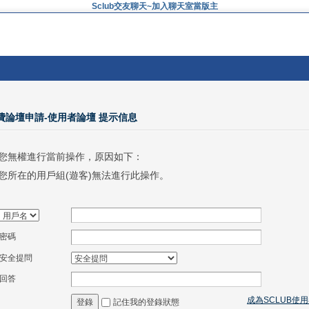
Sclub交友聊天~加入聊天室當版主
免費論壇申請-使用者論壇 提示信息
您無權進行當前操作，原因如下：
您所在的用戶組(遊客)無法進行此操作。
密碼
安全提問
回答
成為SCLUB使
記住我的登錄狀態
登錄