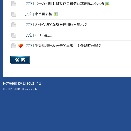
[
其它
]
【千万别用】修改作者被禁止或删除...提示语
[
其它
]
求首页多格
[
其它
]
为什么我的版块横排图标不显示？
[
其它
]
UID1 请进。
[
其它
]
坐等論壇升級公告的出現！！什麽時候呢？
發帖
Powered by
Discuz!
7.2
© 2001-2009
Comsenz Inc.