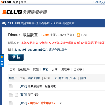
繁體
|
簡體
Sclu
SCLUB免費論壇申請-使用者論壇
» Discuz--版型設置
Discuz--版型設置
[
2204
主題 / 33646 回復 ]
RSS
版塊介紹:
本版塊:提供各位會員dz7.2版型模版代碼修改資訊教學與問題討論區
版主:
lumea98
,
superman1024
,
繽紛色彩
,
章鱼
發帖
全部
版型教學
問題
其它
分享
處理中
已回答
類型
主題:
全部
精華
|
時間:
一天
兩天
周
月
季
|
熱門
[
其它
]
給我的論壇一點意見吧
[
其它
]
新手报到
[
其它
]
7.0代码不适宜用在7.2
...
2