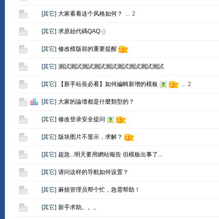
[
其它
]
大家看看这个风格如何？
...
2
[
其它
]
求原始代碼QAQ
[
其它
]
修改模版前的重要提醒
[
其它
]
測試測試測試測試測試測試測試測試測試
[
其它
]
【新手站長必看】如何編輯新增的模板
...
2
[
其它
]
大家的論壇都是什麼類型的？
[
其它
]
修改登录安全提问
[
其它
]
版块图片不显示，求解？
[
其它
]
超急...明天要用網站報告 但模板出事了...
[
其它
]
请问这样的导航如何设置？
[
其它
]
麻烦管理员帮个忙，急需帮助！
[
其它
]
新手求助。。。