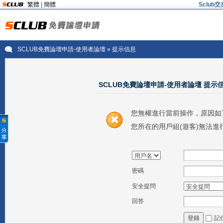
繁體
|
簡體
Sclu
SCLUB免費論壇申請-使用者論壇
» 提示信息
SCLUB免費論壇申請-使用者論壇 提示
您無權進行當前操作，原因如
您所在的用戶組(遊客)無法進
密碼
安全提問
回答
記
登錄