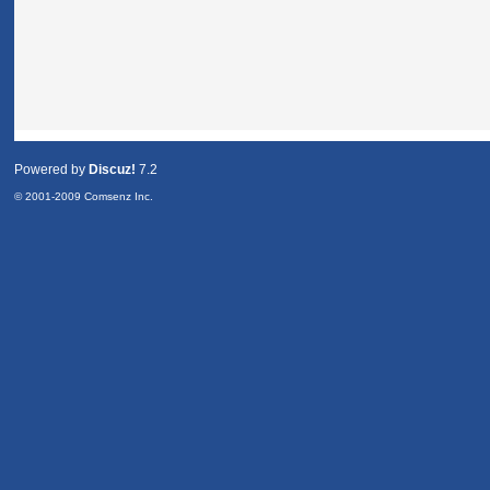
Powered by
Discuz!
7.2
© 2001-2009
Comsenz Inc.