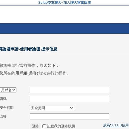
Sclub交友聊天~加入聊天室當版主
免費論壇申請-使用者論壇 提示信息
您無權進行當前操作，原因如下：
您所在的用戶組(遊客)無法進行此操作。
密碼
安全提問
回答
成為SCLUB使
記住我的登錄狀態
登錄