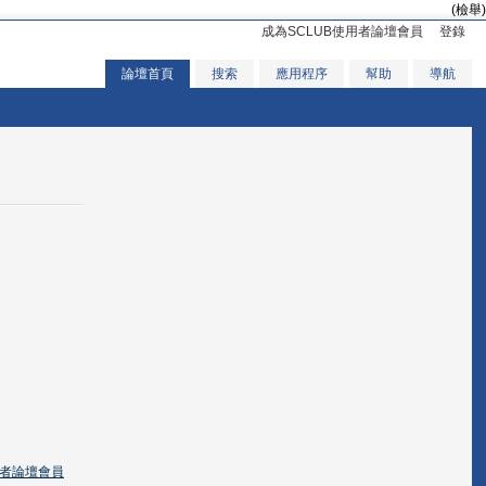
(檢舉)
成為SCLUB使用者論壇會員
登錄
論壇首頁
搜索
應用程序
幫助
導航
用者論壇會員