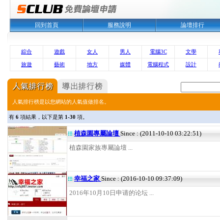
回到首頁
服務說明
論壇排行
綜合
遊戲
女人
男人
電腦3C
文學
旅遊
藝術
地方
媒體
電腦程式
設計
人氣排行榜是以您網站的人氣值做排名。
有
6
項結果，以下是第
1-30
項。
植森園專屬論壇
Since : (2011-10-10 03:22:51)
植森園家族專屬論壇 ...
幸福之家
Since : (2016-10-10 09:37:09)
2016年10月10日申请的论坛 ...