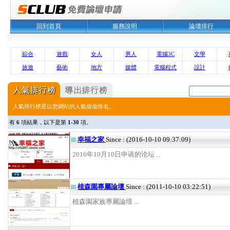
回到首頁
服務說明
論壇排行
綜合
遊戲
女人
男人
電腦3C
文學
旅遊
藝術
地方
媒體
電腦程式
設計
人氣排行榜是以您網站的人氣值做排名。
有
6
項結果，以下是第
1-30
項。
幸福之家
Since : (2016-10-10 09:37:09)
2016年10月10日申请的论坛 ...
植森園專屬論壇
Since : (2011-10-10 03:22:51)
植森園家族專屬論壇 ...