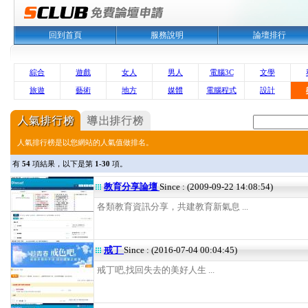
回到首頁
服務說明
論壇排行
綜合
遊戲
女人
男人
電腦3C
文學
旅遊
藝術
地方
媒體
電腦程式
設計
人氣排行榜是以您網站的人氣值做排名。
有
54
項結果，以下是第
1-30
項。
教育分享論壇
Since : (2009-09-22 14:08:54)
各類教育資訊分享，共建教育新氣息 ...
戒丁
Since : (2016-07-04 00:04:45)
戒丁吧,找回失去的美好人生 ...