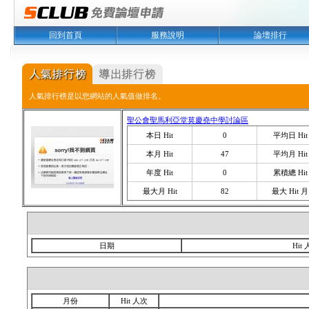
回到首頁
服務說明
論壇排行
人氣排行榜是以您網站的人氣值做排名。
聖公會聖馬利亞堂莫慶堯中學討論區
本日 Hit
0
平均日 Hit
本月 Hit
47
平均月 Hit
年度 Hit
0
累積總 Hit
最大月 Hit
82
最大 Hit 月
日期
Hit
月份
Hit 人次