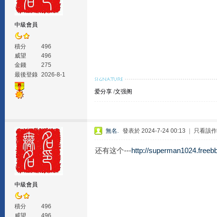
中級會員
積分
496
威望
496
金錢
275
最後登錄
2026-8-1
爱分享
/
文强阁
無名.
發表於 2024-7-24 00:13
|
只看該作
还有这个---
http://superman1024.freeb
中級會員
積分
496
威望
496