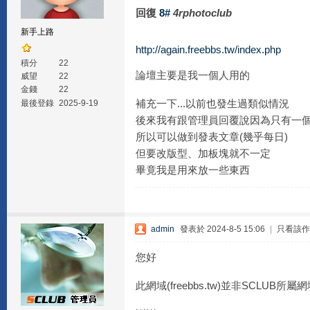
回復
8#
4rphotoclub
新手上路
http://again.freebbs.tw/index.php
積分
22
論壇主要是我一個人用的
威望
22
金錢
22
補充一下...以前也發生過類似情況
最後登錄
2025-9-19
後來我有跟管理員回覆說因為只有一
所以可以做到發表文章(幾乎每日)
但要改版型、加板塊就不一定
畢竟我是用來放一些東西
admin
發表於 2024-8-5 15:06
|
只看該作
您好
此網域(freebbs.tw)並非SCLUB所屬