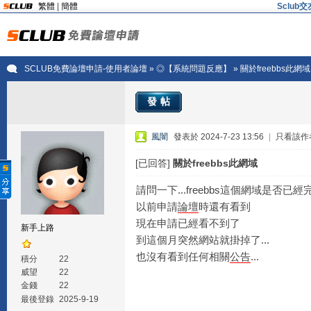
繁體
|
簡體
Sclu
SCLUB免費論壇申請-使用者論壇
»
◎【系統問題反應】
» 關於freebbs此網域
發帖
風闇
發表於 2024-7-23 13:56
|
只看該作
[已回答]
關於freebbs此網域
請問一下...freebbs這個網域是否已
以前申請
論壇
時還有看到
現在申請已經看不到了
新手上路
到這個月突然網站就掛掉了...
也沒有看到任何相關
公告
...
積分
22
威望
22
金錢
22
最後登錄
2025-9-19