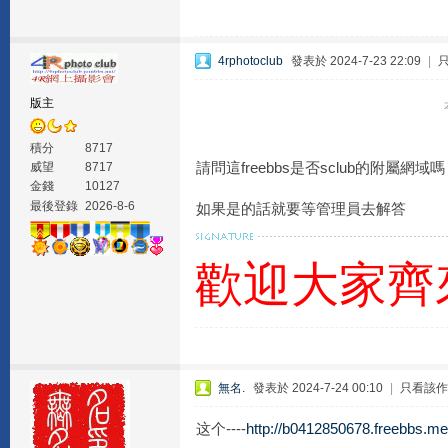
4rphotoclub
發表於 2024-7-23 22:09
|
版主
積分
8717
請問這freebbs是否sclub的附屬網域
威望
8717
金錢
10127
最後登錄
2026-8-6
如果是的話就要等管理員去解答
歡迎大家齊
無名.
發表於 2024-7-24 00:10
|
只看該作
这个----
http://b0412850678.freebbs.me