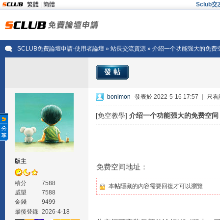
繁體
|
簡體
Sclu
SCLUB免費論壇申請-使用者論壇
»
站長交流資源
» 介绍一个功能强大的免费
發帖
bonimon
發表於 2022-5-16 17:57
|
只看
[免空教學]
介绍一个功能强大的免费空间
版主
免费空间地址：
積分
7588
本帖隱藏的內容需要回復才可以瀏覽
威望
7588
金錢
9499
最後登錄
2026-4-18