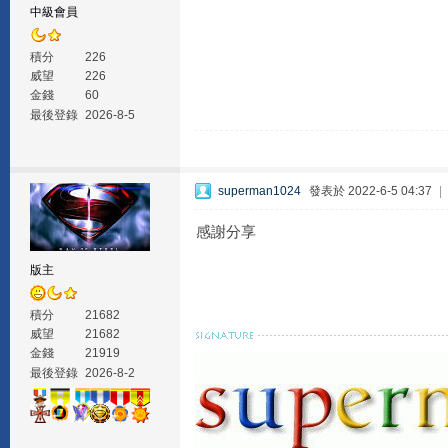
中級會員
積分
226
威望
226
金錢
60
最後登錄
2026-8-5
superman1024
發表於 2022-6-5 04:37
|
感謝分享
版主
積分
21682
威望
21682
金錢
21919
最後登錄
2026-8-2