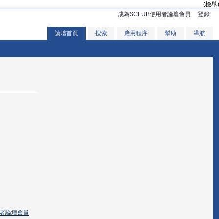
(檢舉)
成為SCLUB使用者論壇會員
登錄
論壇首頁
搜索
應用程序
幫助
導航
用者論壇會員