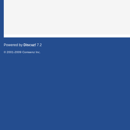
Powered by
Discuz!
7.2
© 2001-2009
Comsenz Inc.