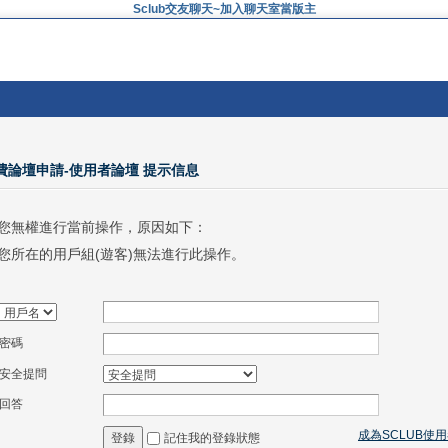
Sclub交友聊天~加入聊天室當版主
免費論壇申請-使用者論壇 提示信息
您無權進行當前操作，原因如下：
您所在的用戶組(遊客)無法進行此操作。
密碼
安全提問
回答
成為SCLUB使
記住我的登錄狀態
登錄