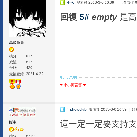
小枫
發表於 2013-3-6 16:38
|
只看該作
回復
5#
empty
是高
高級會員
積分
817
威望
817
金錢
420
最後登錄
2021-4-22
❤ 小小阿言酱 ❤
4rphotoclub
發表於 2013-3-6 16:59
|
只
這一定一定要支持支
版主
積分
8719