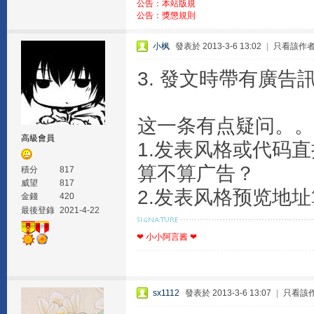
公告：本站版規
公告：獎懲規則
小枫
發表於 2013-3-6 13:02
|
只看該作
3. 發文時帶有廣告
这一条有点疑问。。
高級會員
1.发表风格或代码
算不算广告？
積分
817
威望
817
2.发表风格预览地
金錢
420
最後登錄
2021-4-22
❤ 小小阿言酱 ❤
sx1112
發表於 2013-3-6 13:07
|
只看該