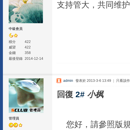
支持管大，共同维护
中級會員
積分
422
威望
422
金錢
358
最後登錄
2014-12-14
admin
發表於 2013-3-6 13:49
|
只看該作
回復
2#
小枫
管理員
您好，請參照版規 