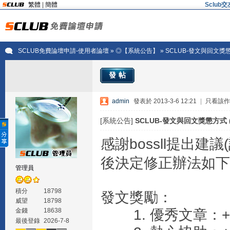
繁體
|
簡體
Sclu
SCLUB免費論壇申請-使用者論壇
»
◎【系統公告】
» SCLUB-發文與回文獎懲方
發帖
admin
發表於 2013-3-6 12:21
|
只看該作
[系統公告]
SCLUB-發文與回文獎懲方式 (20
感謝bossll提出建議
後決定修正辦法如下
管理員
積分
18798
發文獎勵：
威望
18798
1. 優秀文章：+
金錢
18638
最後登錄
2026-7-8