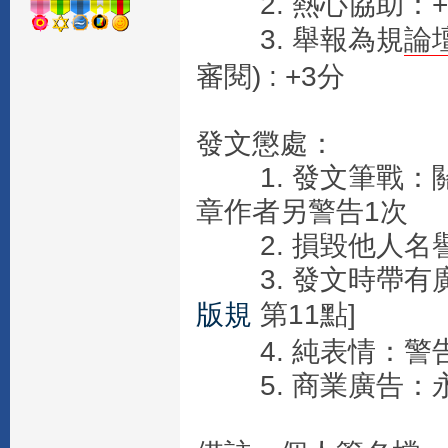
2. 熱心協助：+
3. 舉報為規
論
審閱) : +3分
發文懲處：
1. 發文筆戰：關
章作者另警告1次
2. 損毀他人名譽
3. 發文時帶有廣
版規
第11點]
4. 純表情：警告
5. 商業廣告：