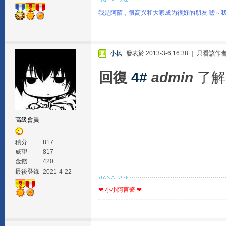
我是阿陌，很高兴和大家成为很好的朋友 嘘～
小枫
發表於 2013-3-6 16:38
|
只看該作
回復
4#
admin
了解
高級會員
積分
817
威望
817
金錢
420
最後登錄
2021-4-22
❤ 小小阿言酱 ❤