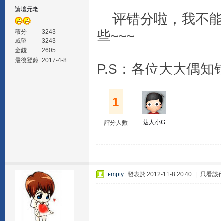
論壇元老
评错分啦，我不能评
些~~~
積分
3243
威望
3243
金錢
2605
最後登錄
2017-4-8
P.S：各位大大偶知
1
达人小G
評分人數
empty
發表於 2012-11-8 20:40
|
只看該