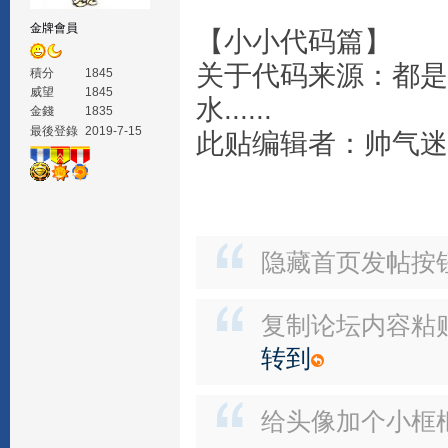
金牌會員
【小小代码篇】
关于代码来源：都是
積分
1845
威望
1845
水......
金錢
1835
最後登錄
2019-7-15
此贴编辑者：帅气迷
隐藏首页发帖按
复制论坛内容粘
转到
给头像加个小框