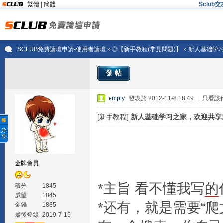
繁體
|
簡體
Sclu
SCLUB免費論壇申請-使用者論壇
»
◎【新手教程(常見問題)】
» 新人基础学
發帖
empty
發表於 2012-11-8 18:49
|
只看該
[新手教程]
新人基础学习之家，欢迎共享
金牌會員
*主旨 看不懂我写
的
積分
1845
威望
1845
*还有，就是需要“
金錢
1835
最後登錄
2019-7-15