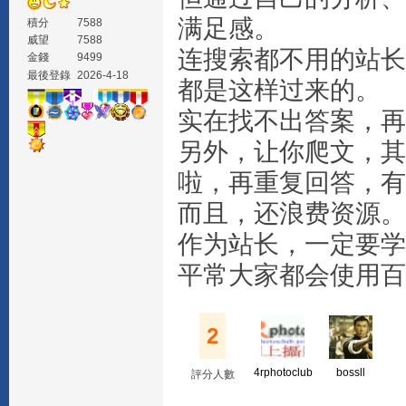
满足感。
積分
7588
威望
7588
连搜索都不用的站长
金錢
9499
最後登錄
2026-4-18
都是这样过来的。
实在找不出答案，再
另外，让你爬文，其
啦，再重复回答，有
而且，还浪费资源。
作为站长，一定要学
平常大家都会使用百
2
4rphotoclub
bossll
評分人數