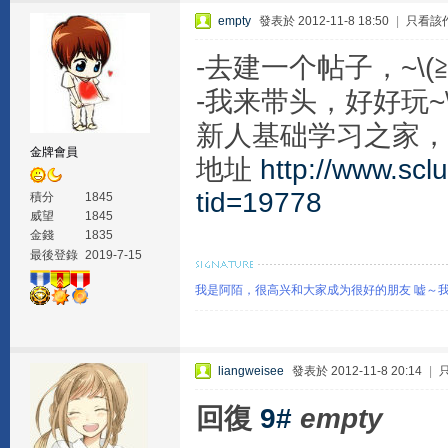
empty
發表於 2012-11-8 18:50
|
只看該
-去建一个帖子，~\(
-我来带头，好好玩~\
新人基础学习之家，
金牌會員
地址
http://www.scl
tid=19778
積分
1845
威望
1845
金錢
1835
最後登錄
2019-7-15
我是阿陌，很高兴和大家成为很好的朋友 嘘～
liangweisee
發表於 2012-11-8 20:14
|
回復
9#
empty