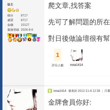
爬文章,找答案
版主
積分
8717
先可了解問題的所在
威望
8717
金錢
10127
最後登錄
2026-8-6
對日後做論壇很有幫
1
rosa1414
評分人數
rosa1414
發表於 2012-11-8 12:38
|
只
金牌會員你好: