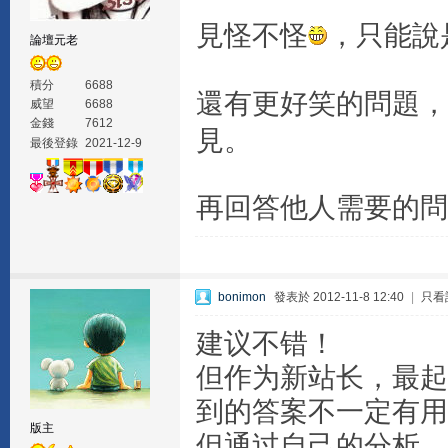
見怪不怪
，只能說
論壇元老
積分
6688
還有更好笑的問題，
威望
6688
金錢
7612
見。
最後登錄
2021-12-9
再回答他人需要的問題
bonimon
發表於 2012-11-8 12:40
|
只看
建议不错！
但作为新站长，最起
到的答案不一定有用
版主
但通过自己的分析、