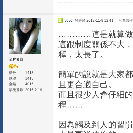
yoyo
發表於 2012-11-8 12:41
|
只看該作
…………這是就算做
這跟制度關係不大，
釋，太長了。
金牌會員
簡單的說就是大家都
積分
1413
威望
1413
且更合適自己。
金錢
4015
最後登錄
2016-2-19
而且很少人會仔細的
程……
因為觸及到人的習慣