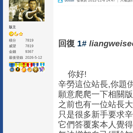
bossll
發表於 2012-11-8 14:47
|
只看該
版主
積分
7819
回復
1#
liangweise
威望
7819
金錢
9367
最後登錄
2026-5-12
你好!
辛勞這位站長,你題
願意爬爬一下相關版
之前也有一位站長大
只是很多新手要求辛
它們答覆案本人覺得