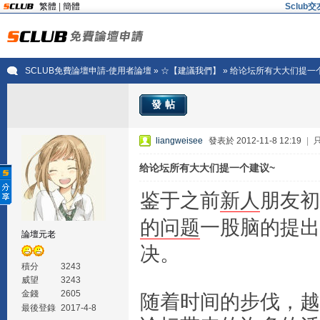
繁體
|
簡體
Sclu
SCLUB免費論壇申請-使用者論壇
»
☆【建議我們】
» 给论坛所有大大们提一
發帖
liangweisee
發表於 2012-11-8 12:19
|
给论坛所有大大们提一个建议~
鉴于之前
新人
朋友初
的
问题
一股脑的提出
論壇元老
决。
積分
3243
威望
3243
金錢
2605
随着时间的步伐，越
最後登錄
2017-4-8