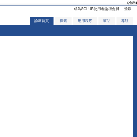
(檢舉)
成為SCLUB使用者論壇會員
登錄
論壇首頁
搜索
應用程序
幫助
導航