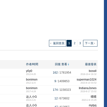
返回首頁
1
2
3
下一頁
作者/時間
回復
查看
最後發表
y0y0
bossll
162
/
1781954
2012-8-20
2018-10-4 16:32
bonimon
superman1024
9
/
1409853
2012-11-6
2023-8-14 03:52
bonimon
IndianaJones
174
/
1158323
2017-4-24
2019-8-17 15:02
达人小G
喂喂
12
/
673602
2013-2-21
2023-2-6 15:45
达人小G
mytyq