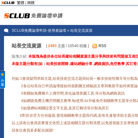
繁體
|
簡體
SCLUB免費論壇申請-使用者論壇
» 站長交流資源
站長交流資源
[
2493
主題 / 10540 回復 ]
RSS
版塊介紹:
本版塊為提供各位站長建站相關資源主題分享與技術有問題做互相交
本版主題分類有(如：站長技術閒聊 ,建站經驗分享 ,網路資訊,免空教學 其它等主
列如:1會員疑問求助主題,站長技術交流主題與站長一般非技術性聊天等分類
2各位站長自己申請論壇後如何規劃圖文經驗談文章與教新手如何佈置論壇
3有關如免費圖片上傳空間,美化論壇美圖工具,等分類為網路資訊
4如網路免費主機空間圖文教學,ftp使用.dz升級免空相關教學主題等分類
5如發網站相關設置文字主題,及其它雜項等分類為其它
6對於在官方任何版面,發現相關教學主題與代碼,若有失連發求助主題分類
以上請各位會員若要發文依照上述說相關主題分類清楚,以免巡視版主在替會員
請各位會員多多配合謝謝!