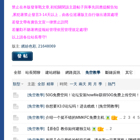
禁止在本版發筆戰文章,初犯關閉該主題帖子與事先回應提醒告知
,累犯著禁止發言3-14天以上，由各位巡邏版主自行做出適當處理
若發文帶有廣告文宣一律禁止訪問
若屢勸不聽著將提報給管理依照管理規定處理!
以上請各位站長尊守!
版主:
繽紛色彩
,
21648069
發帖
全部
站長閒聊
建站經驗
網路資訊
免空教學
斷鏈反映
其它
類型
主題:
全部
精華
|
時間:
一天
兩天
周
月
季
|
熱門
[
免空教學
]
50G免费空间！论坛安装howfile获得50G免费上传空间！
[
免空教學
]
你想要X3.0论坛吗！进去瞧瞧！[免空間教學]
[
免空教學
]
介绍一个挺不错的MMKFC免费主机
...
2
3
4
5
[
免空教學
]
【原创】教你如何建独立站
...
2