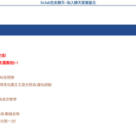
Sclub交友聊天~加入聊天室當版主
流!
題類別)~!
為站長閒聊
美化圖文主題分類為:建站經驗
為免空教學
為 斷鏈反映
分類一次!