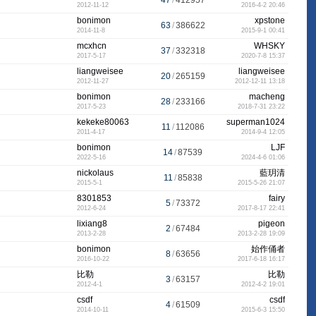
47
/
412957
2012-11-12
2016-4-2 20:46
bonimon
xpstone
63
/
386622
2014-11-8
2015-9-1 00:41
mcxhcn
WHSKY
37
/
332318
2017-5-17
2020-7-8 15:37
liangweisee
liangweisee
20
/
265159
2012-11-27
2012-12-11 13:18
bonimon
macheng
28
/
233166
2017-5-23
2018-7-31 23:22
kekeke80063
superman1024
11
/
112086
2011-4-17
2014-9-4 12:05
bonimon
LJF
14
/
87539
2022-5-16
2024-4-6 01:06
nickolaus
藍玥清
11
/
85838
2015-5-1
2015-5-26 21:07
8301853
fairy
5
/
73372
2012-6-24
2017-8-17 22:41
lixiang8
pigeon
2
/
67484
2013-2-28
2013-2-28 19:09
bonimon
始作俑者
8
/
63656
2016-10-22
2017-6-18 16:17
比勒
比勒
3
/
63157
2012-4-1
2012-4-2 19:01
csdf
csdf
4
/
61509
2014-10-11
2015-6-3 15:50