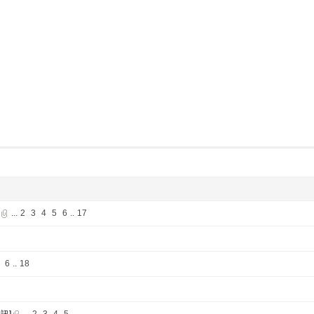
...
2
3
4
5
6
..
17
6
..
18