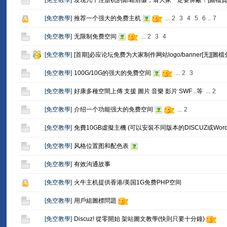
[
免空教學
]
发现几个注册机的邮箱后缀，请大家一定要屏蔽！[圖檔資
[
免空教學
]
推荐一个强大的免费主机
...
2
3
4
5
6
..
7
[
免空教學
]
无限制免费空间
...
2
3
4
[
免空教學
]
[首期]必应论坛免费为大家制作网站logo/banner[无][圖檔
[
免空教學
]
100G/10G的强大的免费空间
...
2
3
[
免空教學
]
好康多種空間上傳 支援 圖片 音樂 影片 SWF ..等
...
2
[
免空教學
]
介绍一个功能强大的免费空间
...
2
[
免空教學
]
免費10GB虛擬主機 (可以安裝不同版本的DISCUZ或WordP
[
免空教學
]
风格位置图和配色表
[
免空教學
]
有效沟通故事
[
免空教學
]
火牛主机提供香港/美国1G免费PHP空间
[
免空教學
]
用戶組圖標問題
[
免空教學
]
Discuz! 從零開始 架站圖文教學(快則只要十分鐘)