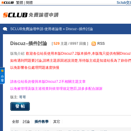
繁體
|
簡體
Sclu
SCLUB免費論壇申請-使用者論壇
» Discuz--插件討論
Discuz--插件討論
[
529
主題 / 8997 回復 ]
RSS
版塊介紹:
歡迎各位站長使用本版Discuz7.2版本插件,本版塊只提供有關Disc
如有遇到問題要討論,請將主題原因述說清楚,等待版主或是知道站長為了妳你們
以免影響各位處理問題速度快慢
請各位站長勿發與本版Discuz7.2不相關主題文章
以免被管理及版主巡視查到依管理規定懲罰,請多多配合謝謝
版主:
哥哥
發帖
全部
討論
插件教學
其它