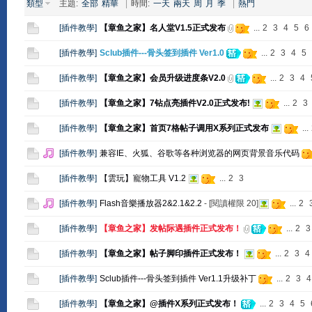
類型
主題:
全部
精華
|
時間:
一天
兩天
周
月
季
|
熱門
[
插件教學
]
【章鱼之家】名人堂V1.5正式发布
...
2
3
4
5
6
[
插件教學
]
Sclub插件---骨头签到插件 Ver1.0
...
2
3
4
5
[
插件教學
]
【章鱼之家】会员升级进度条V2.0
...
2
3
4
[
插件教學
]
【章鱼之家】7钻点亮插件V2.0正式发布!
...
2
3
[
插件教學
]
【章鱼之家】首页7格帖子调用X系列正式发布
...
[
插件教學
]
兼容IE、火狐、谷歌等各种浏览器的网页背景音乐代码
[
插件教學
]
【雲玩】寵物工具 V1.2
...
2
3
[
插件教學
]
Flash音樂播放器2&2.1&2.2
- [閱讀權限
20
]
...
2
[
插件教學
]
【章鱼之家】发帖际遇插件正式发布！
...
2
3
[
插件教學
]
【章鱼之家】帖子脚印插件正式发布！
...
2
3
4
[
插件教學
]
Sclub插件---骨头签到插件 Ver1.1升级补丁
...
2
3
4
[
插件教學
]
【章鱼之家】@插件X系列正式发布！
...
2
3
4
5