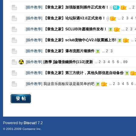
[
插件教學
]
【章鱼之家】加强版签到插件正式发布！
...
2
[
插件教學
]
【章鱼之家】论坛际遇V2.0正式发布！
...
2
3
4
[
插件教學
]
【章鱼之家】SCLUB许愿墙插件发布！
...
2
3
[
插件教學
]
【章鱼之家】sclub宠物中心V2.0版震撼上市!
...
[
插件教學
]
【章鱼之家】瀑布流图片墙插件
...
2
3
[
插件教學
]
[教學 ]論壇借錢插件(11/2)更新
...
2
3
4
5
6
..
89
[
插件教學
]
【章鱼之家】第三方统计，其他头部信息自动备份
[
插件教學
]
我这音乐面板应该是最简单的吧
...
2
3
4
5
6
.
發帖
Powered by
Discuz!
7.2
© 2001-2009
Comsenz Inc.