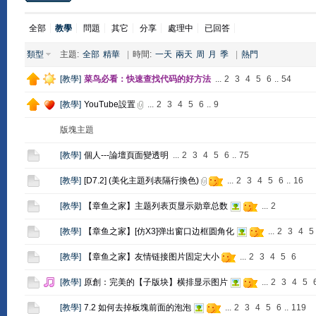
全部
教學
問題
其它
分享
處理中
已回答
類型
主題:
全部
精華
|
時間:
一天
兩天
周
月
季
|
熱門
[
教學
]
菜鸟必看：快速查找代码的好方法
...
2
3
4
5
6
..
54
[
教學
]
YouTube設置
...
2
3
4
5
6
..
9
版塊主題
[
教學
]
個人---論壇頁面變透明
...
2
3
4
5
6
..
75
[
教學
]
[D7.2] (美化主題列表隔行換色)
...
2
3
4
5
6
..
16
[
教學
]
【章鱼之家】主题列表页显示勋章总数
...
2
[
教學
]
【章鱼之家】[仿X3]弹出窗口边框圆角化
...
2
3
4
5
[
教學
]
【章鱼之家】友情链接图片固定大小
...
2
3
4
5
6
[
教學
]
原創：完美的【子版块】横排显示图片
...
2
3
4
5
[
教學
]
7.2 如何去掉板塊前面的泡泡
...
2
3
4
5
6
..
119