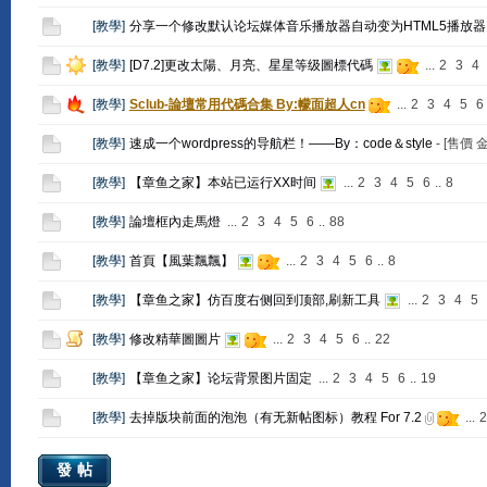
[
教學
]
分享一个修改默认论坛媒体音乐播放器自动变为HTML5播放器
[
教學
]
[D7.2]更改太陽、月亮、星星等级圖標代碼
...
2
3
4
[
教學
]
Sclub-論壇常用代碼合集 By:幪面超人cn
...
2
3
4
5
6
[
教學
]
速成一个wordpress的导航栏！——By：code＆style
- [售價
[
教學
]
【章鱼之家】本站已运行XX时间
...
2
3
4
5
6
..
8
[
教學
]
論壇框內走馬燈
...
2
3
4
5
6
..
88
[
教學
]
首頁【風葉飄飄】
...
2
3
4
5
6
..
8
[
教學
]
【章鱼之家】仿百度右侧回到顶部,刷新工具
...
2
3
4
5
[
教學
]
修改精華圖圖片
...
2
3
4
5
6
..
22
[
教學
]
【章鱼之家】论坛背景图片固定
...
2
3
4
5
6
..
19
[
教學
]
去掉版块前面的泡泡（有无新帖图标）教程 For 7.2
...
2
發帖