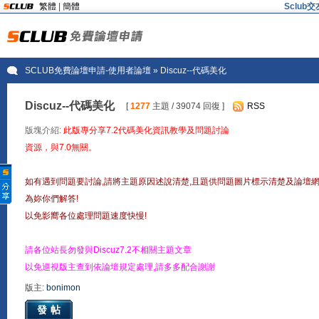
繁體
|
簡體
Sclu
SCLUB免費論壇申請-使用者論壇
» Discuz--代碼美化
Discuz--代碼美化
[
1277
主題 / 39074 回復 ]
RSS
版塊介紹:
此版專分享7.2代碼美化資訊教學及問題討論
資源，與7.0無關。
如有遇到問題要討論,請將主題原因述說清楚,且題供問題圖片標示清楚及論壇
為妳你們解答!
以免影嚮各位處理問題速度快慢!
請各位站長勿發與Discuz7.2不相關主題文章
以免巡視版主查到依論壇規定處理,請多多配合謝謝
版主:
bonimon
發帖