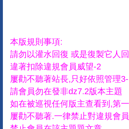
本版規則事項:
請勿以灌水回復 或是復製它人
違著扣除違規會員威望-2
屢勸不聽著站長,只好依照管理3-
請會員勿在發非dz7.2版本主題
如在被巡視任何版主查看到,第一
屢勸不聽著.一律禁止對違規會員
禁止會員在該主題題文章