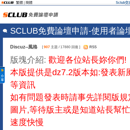
繁體
|
簡體
Sclu
SCLUB免費論壇申請-使用者論
Discuz--風格
[
907
主題 / 17880 回復 ]
RSS
版塊介紹:
歡迎各位站長妳你們!
本版提供是dz7.2版本如:發表
等資訊
如有問題發表時請事先詳閱版規
圖片,等待版主或是知道站長幫
速度快慢