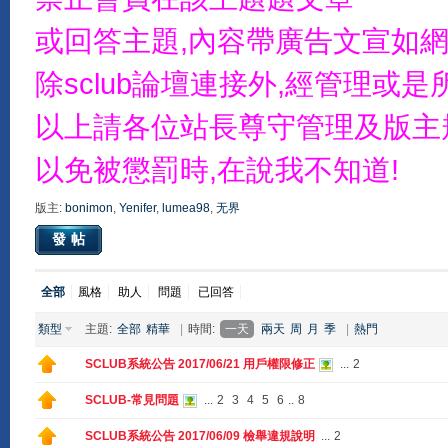
或回答主題,內容帶廣告文宣如網
除sclub論壇連接外,經管理
以上請各位站長尊守管理及版主
以免被懲罰時,在說我不知道!
版主:
bonimon
,
Yenifer
,
lumea98
,
无界
發帖
全部
風格
助人
問題
已回答
類型
主題:
全部
精華
|
時間:
一天
兩天
周
月
季
|
熱門
SCLUB系統公告 2017/06/21 用戶權限修正
...
2
SCLUB-常見問題
...
2
3
4
5
6
..
8
SCLUB系統公告 2017/06/09 檢舉違規說明
...
2