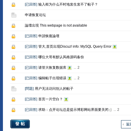
[
已回答
]
输入框为什么不时地发生发不了帖子？
申请恢复论坛
論壇出現 This webpage is not available
[
已回答
]
申請恢復論壇
[
已回答
]
管大,首页出现Discuz! info: MySQL Query Error
[
已回答
]
哪位大哥有默认风格源码备份
[
已回答
]
请管大恢复数据库
...
2
[
已回答
]
编辑帖子出现错误
...
2
[
問題
]
用户无法访问别人的帖子
[
已回答
]
首页一片空白？
[
已回答
]
求助：点开论坛总是提示博彩网站界面要关闭
...
2
發帖
返