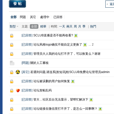
發帖
返
全部
問題
其它
處理中
已回答
類型
主題:
全部
精華
|
時間:
一天
兩天
周
月
季
|
熱門
[
已回答
]
SCLUB直播是否不能再收看?
[
已回答
]
论坛风格logo确实不能自定义更换了
...
2
[
已回答
]
管理员大人我的论坛打不开了，可以恢复么？谢谢
[
問題
]
關於人工審核
[
其它
]
若遇到问题,请连系[发短讯]给SCLUB免费论坛管理员admin
[
已回答
]
论坛被误删的用户如何恢复
[
已回答
]
论坛发帖乱码
[
已回答
]
管大，社区后台无法显示，望帮忙解决下
[
已回答
]
论坛链接在微信里打不开了，是怎么一回事啊？