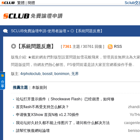
繁體
|
簡體
Sclu
SCLUB免費論壇申請-使用者論壇
» ◎【系統問題反應】
◎【系統問題反應】
[
7361
主題 / 30761 回復 ]
RSS
版塊介紹: ★鑑於網友們對版型設置問題如雪花般飛來，管理員並無辨法為大
問題版提問，待網友們熱心解答。PS發問前還是請大家至官網看操作手冊..
版主:
4rphotoclub
,
bossll
,
bonimon
,
无界
推薦主題
|
本版規則
论坛打开显示插件（ Shockwave Flash）已经崩溃，如何修
复？
首页flash不再受支持怎么解决？
zhand
申请恢复XShow 首頁N格 v1.2.70插件
YoT
我论坛好久好久都不能上传图片了，请问有什么解决方法
caogenl
請幫忙恢復網站論壇
benis