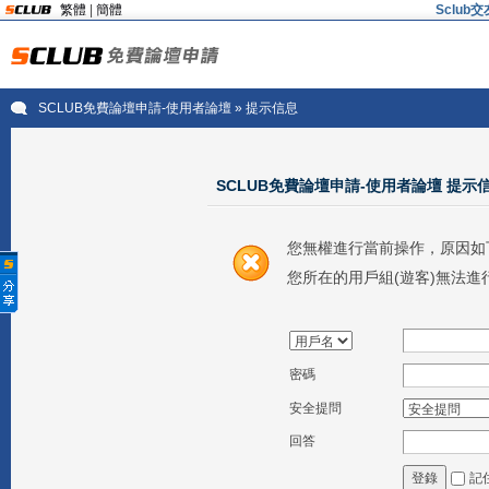
繁體
|
簡體
Sclu
SCLUB免費論壇申請-使用者論壇
» 提示信息
SCLUB免費論壇申請-使用者論壇 提示
您無權進行當前操作，原因如
您所在的用戶組(遊客)無法進
密碼
安全提問
回答
記
登錄