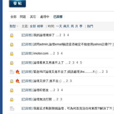
發帖
全部
問題
其它
處理中
已回答
類型
主題:
全部
精華
|
時間:
一天
兩天
周
月
季
|
熱門
[
已回答
]
我的論壇壞掉了
...
2
3
4
[
已回答
]
請問admin,論壇email驗證是否確定不能使用yahoo註冊??
[
已回答
]
imotor.com
...
2
3
4
[
已回答
]
論壇看來又再連不上了
...
2
3
4
5
[
已回答
]
緊急!!6/7論壇又進不去了,煩請處理,thx...........!!
...
2
3
[
已回答
]
論壇又掛了,進不去
...
2
3
[
已回答
]
論壇ID更改
...
2
3
4
[
已回答
]
論壇無法打開
...
2
3
[
已回答
]
我最近才剛新開個論壇，可為何首頁沒任何東西?!解決了?!