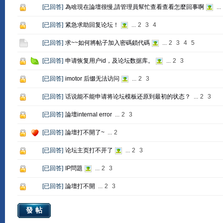
[
已回答
]
為啥現在論壇很慢,請管理員幫忙查看查看怎麼回事啊
...
[
已回答
]
紧急求助回复论坛！
...
2
3
4
[
已回答
]
求~~如何將帖子加入密碼鎖代碼
...
2
3
4
5
[
已回答
]
申请恢复用户id，及论坛数据库。
...
2
3
[
已回答
]
imotor 后缀无法访问
...
2
3
[
已回答
]
话说能不能申请将论坛模板还原到最初的状态？
...
2
3
[
已回答
]
論壇internal error
...
2
3
[
已回答
]
論壇打不開了~
...
2
[
已回答
]
论坛主页打不开了
...
2
3
[
已回答
]
IP問題
...
2
3
[
已回答
]
論壇打不開
...
2
3
發帖