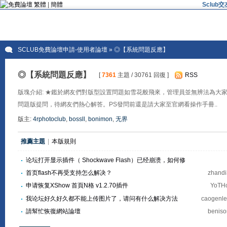
繁體
|
簡體
Sclu
SCLUB免費論壇申請-使用者論壇
» ◎【系統問題反應】
◎【系統問題反應】
[
7361
主題 / 30761 回復 ]
RSS
版塊介紹: ★鑑於網友們對版型設置問題如雪花般飛來，管理員並無辨法為大
問題版提問，待網友們熱心解答。PS發問前還是請大家至官網看操作手冊..
版主:
4rphotoclub
,
bossll
,
bonimon
,
无界
推薦主題
|
本版規則
论坛打开显示插件（ Shockwave Flash）已经崩溃，如何修
复？
首页flash不再受支持怎么解决？
zhand
申请恢复XShow 首頁N格 v1.2.70插件
YoT
我论坛好久好久都不能上传图片了，请问有什么解决方法
caogenl
請幫忙恢復網站論壇
benis